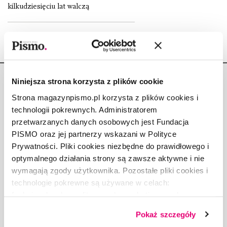
kilkudziesięciu lat walczą
Niniejsza strona korzysta z plików cookie
Strona magazynpismo.pl korzysta z plików cookies i
technologii pokrewnych. Administratorem
przetwarzanych danych osobowych jest Fundacja
Copyright © Fundacja Pismo
PISMO oraz jej partnerzy wskazani w Polityce
Prywatności. Pliki cookies niezbędne do prawidłowego i
optymalnego działania strony są zawsze aktywne i nie
wymagają zgody użytkownika. Pozostałe pliki cookies i
technologie pokrewne są używane w celach:
O „PIŚMIE”
funkcjonalnych, analitycznych, marketingowych oraz
ABOUT PISMO
prezentowania spersonalizowanych treści. Wyrażając
FACT-CHECKING W „PIŚMIE”
Pokaż szczegóły
dobrowolną zgodę na pliki cookies i technologie
DLA OSÓB PISZĄCYCH