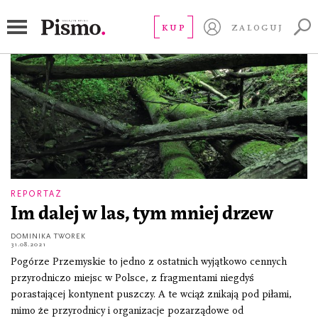
wycinka lasu
KUP
ZALOGUJ
REPORTAŻ
Im dalej w las, tym mniej drzew
DOMINIKA TWOREK
31.08.2021
Pogórze Przemyskie to jedno z ostatnich wyjątkowo cennych
przyrodniczo miejsc w Polsce, z fragmentami niegdyś
porastającej kontynent puszczy. A te wciąż znikają pod piłami,
mimo że przyrodnicy i organizacje pozarządowe od