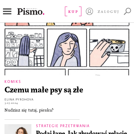
zwierzęta domowe
KUP
ZALOGUJ
KOMIKS
Czemu małe psy są złe
ELINA PYROHOVA
3.07.2024
Nudzisz się tutaj, piesku?
STRATEGIE PRZETRWANIA
Podaj łapę. Jak zbudować relację