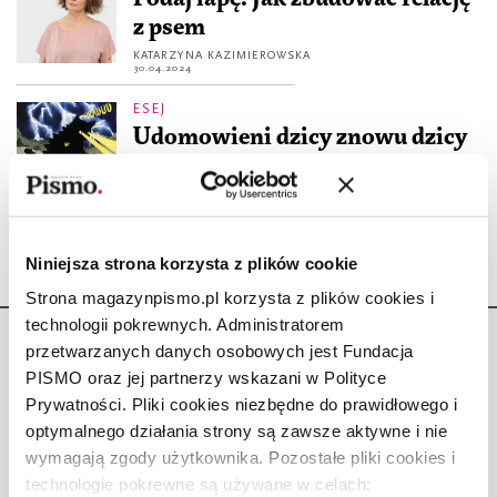
z psem
KATARZYNA KAZIMIEROWSKA
30.04.2024
ESEJ
Udomowieni dzicy znowu dzicy
MARCIN PRZYMENCKI
4.10.2023
Niniejsza strona korzysta z plików cookie
Strona magazynpismo.pl korzysta z plików cookies i
technologii pokrewnych. Administratorem
przetwarzanych danych osobowych jest Fundacja
PISMO oraz jej partnerzy wskazani w Polityce
Prywatności. Pliki cookies niezbędne do prawidłowego i
optymalnego działania strony są zawsze aktywne i nie
Copyright © Fundacja Pismo
wymagają zgody użytkownika. Pozostałe pliki cookies i
technologie pokrewne są używane w celach: