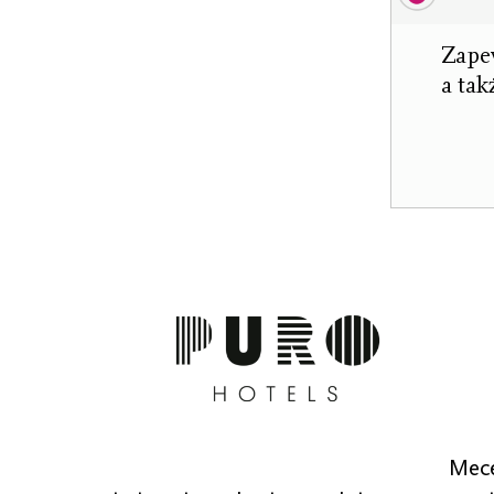
Zapew
a tak
Mece