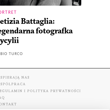
ORTRET
etizia Battaglia:
egendarna fotografka
ycylii
ABIO TURCO
SPIERAJĄ NAS
SPÓŁPRACA
EGULAMIN I POLITYKA PRYWATNOŚCI
AQ
ONTAKT