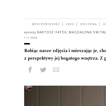
FOTOREPORTAŻ
Z perspektywy
fotografki
RZECZYWISTOŚĆ
IDEE
KULTURA
O
autorzy
BARTOSZ FATEK
,
MAGDALENA ŚWITA
1.11.2022
Robiąc nasze zdjęcia i mieszając je, c
z perspektywy jej bogatego wnętrza. Z 