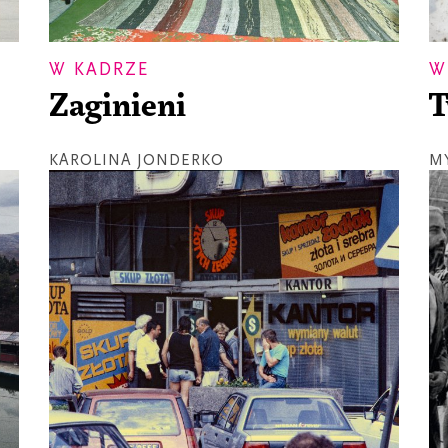
W KADRZE
W
Zaginieni
T
KAROLINA JONDERKO
M