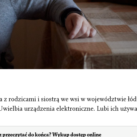
a z rodzicami i siostrą we wsi w województwie łód
Uwielbia urządzenia elektroniczne. Lubi ich używ
 przeczytać do końca? Wykup dostęp online