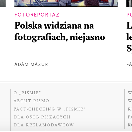
FOTOREPORTAŻ
P
Polska widziana na
L
fotografiach, niejasno
l
S
ADAM MAZUR
F
O „PIŚMIE”
W
ABOUT PISMO
W
FACT-CHECKING W „PIŚMIE”
R
DLA OSÓB PISZĄCYCH
F
DLA REKLAMODAWCÓW
K