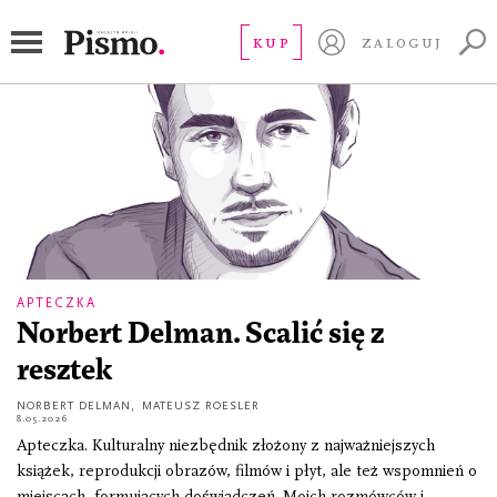
Artystyczna Podróż Hestii
KUP
ZALOGUJ
APTECZKA
Norbert Delman. Scalić się z
resztek
NORBERT DELMAN
,
MATEUSZ ROESLER
8.05.2026
Apteczka. Kulturalny niezbędnik złożony z najważniejszych
książek, reprodukcji obrazów, filmów i płyt, ale też wspomnień o
miejscach, formujących doświadczeń. Moich rozmówców i