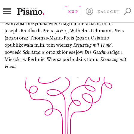
Bossong Nora
KUP
ZALOGUJ
(ur. 1982), poetka, powieściopisarka i eseistka. Za swoją
twórczość otrzymała wiele nagród literackich, m.in.
Joseph-Breitbach-Preis (2020), Wilhelm-Lehmann-Preis
(2020) oraz Thomas-Mann-Preis (2020). Ostatnio
opublikowała m.in. tom wierszy
Kreuzzug mit Hund
,
powieść
Schutzzone
oraz zbiór esejów
Die Geschmeidigen
.
Mieszka w Berlinie. Wiersz pochodzi z tomu
Kreuzzug mit
Hund
.