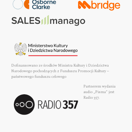
Dofinansowano ze środków Ministra Kultury i Dziedzictwa
Narodowego pochodzących z Funduszu Promocji Kultury –
państwowego funduszu celowego
Partnerem wydania
audio „Pisma” jest
Radio 357.