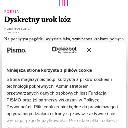
POEZJA
Dyskretny urok kóz
NORA BOSSONG
10.05.2023
Na pochyłym pagórku wyłysiała łąka, wymłócona krokami pełnych
wdzięku dam stadnych. Ich żółte, błędne oczy żarły trawę, a
razem z nią cały widok. W dole płynęła Łaba. Całą noc przy
Niniejsza strona korzysta z plików cookie
Strona magazynpismo.pl korzysta z plików cookies i
technologii pokrewnych. Administratorem
przetwarzanych danych osobowych jest Fundacja
PISMO oraz jej partnerzy wskazani w Polityce
Prywatności. Pliki cookies niezbędne do prawidłowego i
optymalnego działania strony są zawsze aktywne i nie
Copyright © Fundacja Pismo
wymagają zgody użytkownika. Pozostałe pliki cookies i
technologie pokrewne są używane w celach: