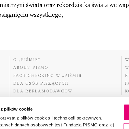
 mistrzyni świata oraz rekordzistka świata we ws
osiągnięciu wszystkiego,
O „PIŚMIE”
W
ABOUT PISMO
W
FACT-CHECKING W „PIŚMIE”
R
DLA OSÓB PISZĄCYCH
F
DLA REKLAMODAWCÓW
K
GDZIE KUPIĆ „PISMO”?
 z plików cookie
rzysta z plików cookies i technologii pokrewnych.
zanych danych osobowych jest Fundacja PISMO oraz jej
Dofinansow