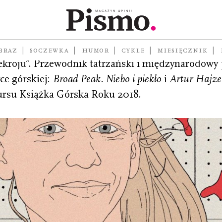
 Powszechnym” i kwartalniku
BRAZ
SOCZEWKA
HUMOR
CYKLE
MIESIĘCZNIK
Przekroju”. Przewodnik tatrzański i międzynarodow
e górskiej:
Broad Peak. Niebo i piekło
i
Artur Hajzer
ursu Książka Górska Roku 2018.