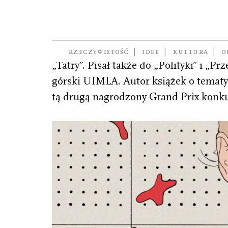
Dobroch Bartek
dziennikarz. Publikuje w „Tygodniku
RZECZYWISTOŚĆ
IDEE
KULTURA
O
„Tatry”. Pisał także do „Polityki” i „
górski UIMLA. Autor książek o tematyc
tą drugą nagrodzony Grand Prix konk