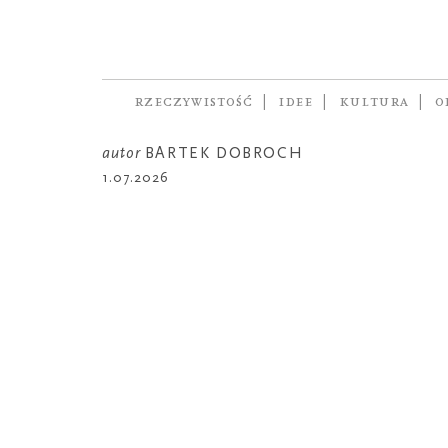
PORTRET
Dwa życia Alek
Mirosław
RZECZYWISTOŚĆ
IDEE
KULTURA
O
autor
BARTEK DOBROCH
1.07.2026