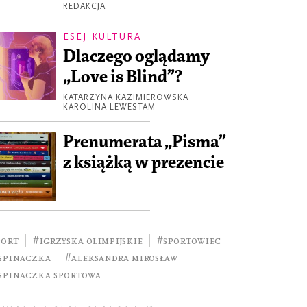
REDAKCJA
ESEJ KULTURA
Dlaczego oglądamy
„Love is Blind”?
KATARZYNA KAZIMIEROWSKA
KAROLINA LEWESTAM
Prenumerata „Pisma”
z książką w prezencie
port
#Igrzyska Olimpijskie
#sportowiec
spinaczka
#Aleksandra Mirosław
spinaczka sportowa