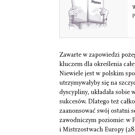
W
p
Zawarte w zapowiedzi pożeg
kluczem dla określenia całe
Niewiele jest w polskim spo
utrzymywałyby się na szczy
dyscypliny, układała sobie w
sukcesów. Dlatego też całk
zaanonsować swój ostatni 
zawodniczym poziomie: w Pu
i Mistrzostwach Europy (28–