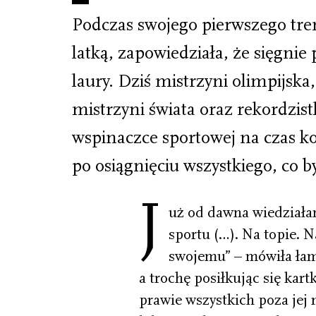
Podczas swojego pierwszego tren
latką, zapowiedziała, że sięgnie
laury. Dziś mistrzyni olimpijska
mistrzyni świata oraz rekordzist
wspinaczce sportowej na czas k
po osiągnięciu wszystkiego, co b
J
uż od dawna wiedziałam
sportu (…). Na topie. 
swojemu” – mówiła łam
a trochę posiłkując się kart
prawie wszystkich poza jej 