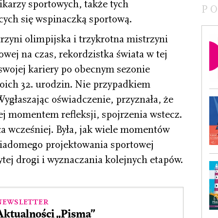
ikarzy sportowych, także tych
P
cych się wspinaczką sportową.
zyni olimpijska i trzykrotna mistrzyni
wej na czas, rekordzistka świata w tej
swojej kariery po obecnym sezonie
woich 32. urodzin. Nie przypadkiem
Wygłaszając oświadczenie, przyznała, że
ej momentem refleksji, spojrzenia wstecz.
ła wcześniej. Była, jak wiele momentów
wiadomego projektowania sportowej
ytej drogi i wyznaczania kolejnych etapów.
Newsletter
Aktualności „Pisma”