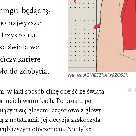
ingu, będąc 13-
 po najwyższe
, trzykrotna
ka świata we
ończy karierę
yło do zdobycia.
rysunek AGNIESZKA WRZOSEK
W
, w jaki sposób chcę odejść ze świata
Na moich warunkach. Po prostu po
iącym się głosem, częściowo z głowy,
ką z notatkami. Jej decyzja zaskoczyła
najbliższym otoczeniem. Nie tylko