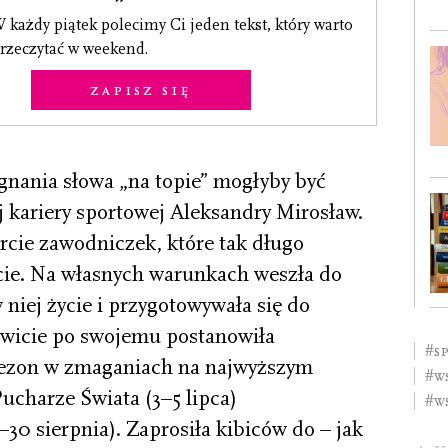
 każdy piątek polecimy Ci jeden tekst, który warto
rzeczytać w weekend.
Zapisz się
nania słowa „na topie” mogłyby być
j kariery sportowej Aleksandry Mirosław.
rcie zawodniczek, które tak długo
cie. Na własnych warunkach weszła do
 niej życie i przygotowywała się do
owicie po swojemu postanowiła
#s
sezon w zmaganiach na najwyższym
#w
charze Świata (3–5 lipca)
#w
30 sierpnia). Zaprosiła kibiców do – jak