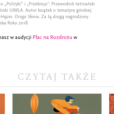
do „Polityki” i „Przekroju”. Przewodnik tatrzański
ski UIMLA. Autor książek o tematyce górskiej:
 Hajzer. Droga Słonia
. Za tą drugą nagrodzony
ska Roku 2018.
hasz w audycji
Plac na Rozdrożu
w
CZYTAJ TAKŻE