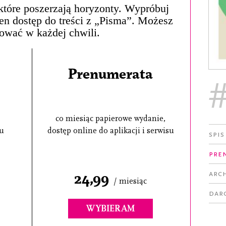
, które poszerzają horyzonty. Wypróbuj
łen dostęp do treści z „Pisma”. Możesz
ować w każdej chwili.
Prenumerata
co miesiąc papierowe wydanie,
su
dostęp online do aplikacji i serwisu
Spis
Pre
Arc
24,99
/ miesiąc
Dar
WYBIERAM