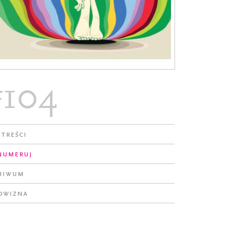
#104
 treści
numeruj
hiwum
owizna