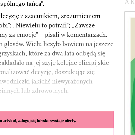
A
spólnego tańca”.
i decyzję z szacunkiem, zrozumieniem
obi”; „Niewielu to potrafi”; „Zawsze
emy za emocje” – pisali w komentarzach.
h głosów. Wielu liczyło bowiem na jeszcze
grzyskach, które za dwa lata odbędą się
akładało na jej szyję kolejne olimpijskie
onalizować decyzję, doszukując się
wodniczki jakichś niewyrażonych
zinnych lub zdrowotnych.
 artykuł, zaloguj się lub skorzystaj z oferty.