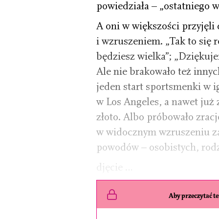
powiedziała – „ostatniego w
A oni w większości przyjęl
i wzruszeniem. „Tak to się r
będziesz wielka”; „Dziękuj
Ale nie brakowało też innyc
jeden start sportsmenki w i
w Los Angeles, a nawet już z
złoto. Albo próbowało zracj
w widocznym wzruszeniu za
powodów – osobistych, rod
djęcie …
Aby przeczytać ten