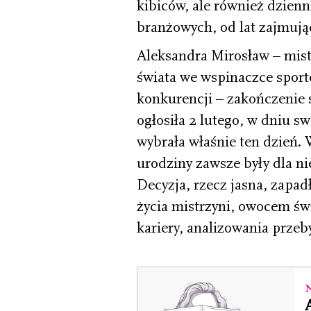
kibiców, ale również dzienn
branżowych, od lat zajmują
Aleksandra Mirosław – mistr
świata we wspinaczce sporto
konkurencji – zakończenie 
ogłosiła 2 lutego, w dniu s
wybrała właśnie ten dzień. 
urodziny zawsze były dla ni
Decyzja, rzecz jasna, zapad
życia mistrzyni, owocem ś
kariery, analizowania przeb