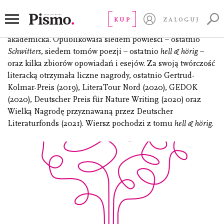
Draesner Ulrike
KUP
ZALOGUJ
(ur. 1962) poetka, prozaiczka, eseistka i wykładowczyni
akademicka. Opublikowała siedem powieści – ostatnio
Schwitters
, siedem tomów poezji – ostatnio
hell & hörig
–
oraz kilka zbiorów opowiadań i esejów. Za swoją twórczość
literacką otrzymała liczne nagrody, ostatnio Gertrud-
Kolmar-Preis (2019), LiteraTour Nord (2020), GEDOK
(2020), Deutscher Preis für Nature Writing (2020) oraz
Wielką Nagrodę przyznawaną przez Deutscher
Literaturfonds (2021). Wiersz pochodzi z tomu
hell & hörig
.