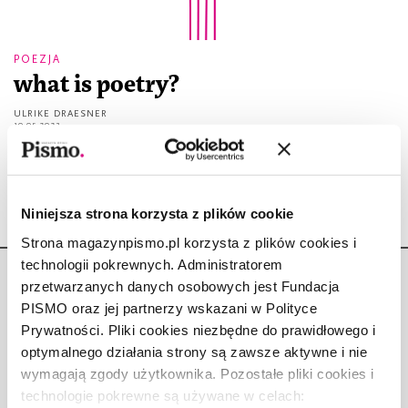
POEZJA
what is poetry?
ULRIKE DRAESNER
10.05.2023
przątać odkurzać smarki powycierać starte kolano...
Niniejsza strona korzysta z plików cookie
Strona magazynpismo.pl korzysta z plików cookies i
technologii pokrewnych. Administratorem
przetwarzanych danych osobowych jest Fundacja
PISMO oraz jej partnerzy wskazani w Polityce
Prywatności. Pliki cookies niezbędne do prawidłowego i
optymalnego działania strony są zawsze aktywne i nie
Copyright © Fundacja Pismo
wymagają zgody użytkownika. Pozostałe pliki cookies i
technologie pokrewne są używane w celach: