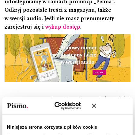
udostępniamy w ramach promocji „Pisma”.
Odkryj pozostałe treści z magazynu, także
w wersji audio. Jeśli nie masz prenumeraty –
zarejestruj się i
wykup dostęp
.
Ulrike Draesner
–(ur. 1962) poetka, prozaiczka, eseistka i
wykładowczyni akademicka. Opublikowała siedem powieści –
ostatnio
Schwitters
, siedem tomów poezji – ostatnio
hell &
hörig
– oraz kilka zbiorów opowiadań i esejów. Za swoją
twórczość literacką otrzymała liczne nagrody, ostatnio
Niniejsza strona korzysta z plików cookie
Gertrud-Kolmar-Preis (2019), LiteraTour Nord (2020),