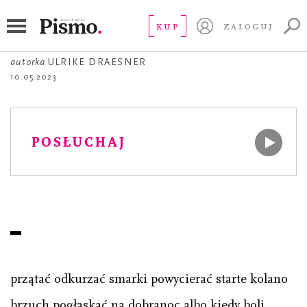
POEZJA
what is poetry?
KUP
ZALOGUJ
autorka
ULRIKE DRAESNER
10.05.2023
POSŁUCHAJ
przątać odkurzać smarki powycierać starte kolano
brzuch pogłaskać na dobranoc albo kiedy boli