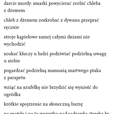
darcie mordy: smarki powycierać zrobić chleba
z dżemem
chleb z dżemem zeskrobać z dywanu przeprać
ręcznie
stroje kąpielowe samej całymi dniami nie
wychodzić
szukać kluczy u ludzi podziwiać podzielną uwagę
u siebie
pogardzać podzielną mamusią martwego ptaka
z parapetu
wziąć na szufelkę nie brzydzić się wynieść do
ogródka
krótkie spojrzenie na słoneczną burzę
na motyle i na to wszystko nad sadzawką (trzeba by