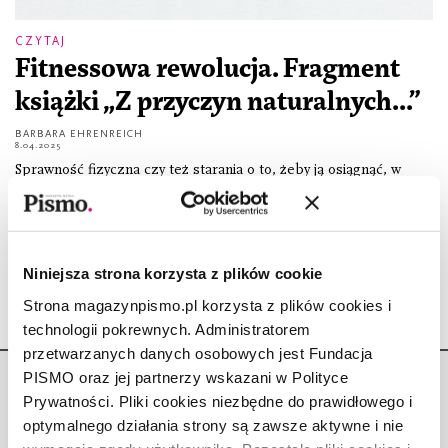
CZYTAJ
Fitnessowa rewolucja. Fragment
książki „Z przyczyn naturalnych...”
BARBARA EHRENREICH
8.04.2025
Sprawność fizyczna czy też starania o to, żeby ją osiągnąć, w
przypadku klasy średniej (...) stały się znakiem rozpoznawczym
albo „wskazówką klasową”. Niezdrowe zachowania, takie jak
palenie czy polegiwanie z
Niniejsza strona korzysta z plików cookie
Strona magazynpismo.pl korzysta z plików cookies i
technologii pokrewnych. Administratorem
przetwarzanych danych osobowych jest Fundacja
PISMO oraz jej partnerzy wskazani w Polityce
Prywatności. Pliki cookies niezbędne do prawidłowego i
optymalnego działania strony są zawsze aktywne i nie