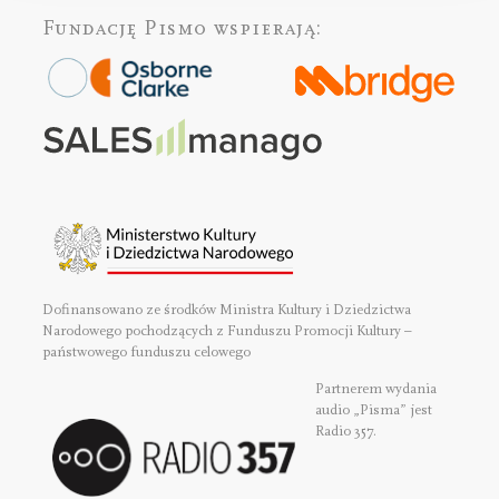
Fundację Pismo
wspierają:
Dofinansowano ze środków Ministra Kultury i Dziedzictwa
Narodowego pochodzących z Funduszu Promocji Kultury –
państwowego funduszu celowego
Partnerem wydania
audio „Pisma” jest
Radio 357.