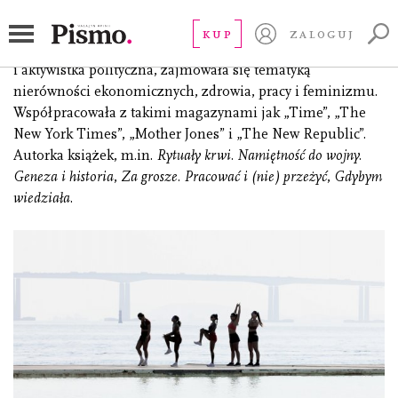
Ehrenreich Barbara
KUP
ZALOGUJ
(1941–2022) amerykańska dziennikarka, pisarka
i aktywistka polityczna, zajmowała się tematyką
nierówności ekonomicznych, zdrowia, pracy i feminizmu.
Współpracowała z takimi magazynami jak „Time”, „The
New York Times”, „Mother Jones” i „The New Republic”.
Autorka książek, m.in.
Rytuały krwi. Namiętność do wojny.
Geneza i historia
,
Za grosze. Pracować i (nie) przeżyć
,
Gdybym
wiedziała
.