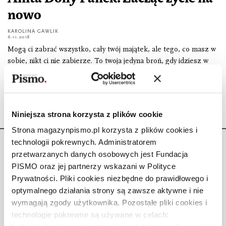
nowo
KAROLINA GAWLIK
6.11.2018
Mogą ci zabrać wszystko, cały twój majątek, ale tego, co masz w
sobie, nikt ci nie zabierze. To twoja jedyna broń, gdy idziesz w
nieznane.
Niniejsza strona korzysta z plików cookie
Strona magazynpismo.pl korzysta z plików cookies i
technologii pokrewnych. Administratorem
przetwarzanych danych osobowych jest Fundacja
PISMO oraz jej partnerzy wskazani w Polityce
Prywatności. Pliki cookies niezbędne do prawidłowego i
Copyright © Fundacja Pismo
optymalnego działania strony są zawsze aktywne i nie
wymagają zgody użytkownika. Pozostałe pliki cookies i
technologie pokrewne są używane w celach: