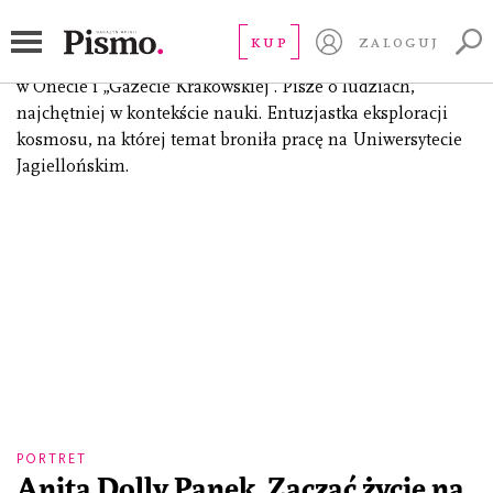
Gawlik Karolina
KUP
ZALOGUJ
(ur. 1992), dziennikarka, publikowała między innymi
w Onecie i „Gazecie Krakowskiej”. Pisze o ludziach,
najchętniej w kontekście nauki. Entuzjastka eksploracji
kosmosu, na której temat broniła pracę na Uniwersytecie
Jagiellońskim.
PORTRET
Anita Dolly Panek. Zacząć życie na