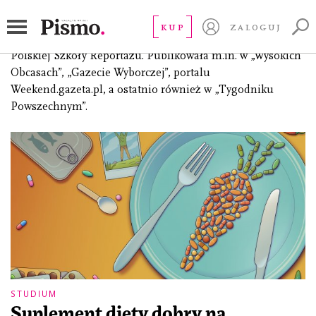
Gontarek Lena
KUP
ZALOGUJ
dziennikarka freelancerka, redaktorka, absolwentka
Polskiej Szkoły Reportażu. Publikowała m.in. w „Wysokich
Obcasach”, „Gazecie Wyborczej”, portalu
Weekend.gazeta.pl, a ostatnio również w „Tygodniku
Powszechnym”.
STUDIUM
Suplement diety dobry na