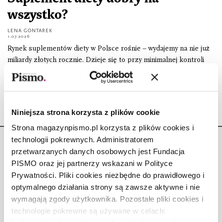
wszystko?
LENA GONTAREK
1.07.2026
Rynek suplementów diety w Polsce rośnie – wydajemy na nie już
miliardy złotych rocznie. Dzieje się to przy minimalnej kontroli
ze strony państwa. Efekt? Wolna amerykanka i patologie.
Niniejsza strona korzysta z plików cookie
Strona magazynpismo.pl korzysta z plików cookies i
technologii pokrewnych. Administratorem
przetwarzanych danych osobowych jest Fundacja
PISMO oraz jej partnerzy wskazani w Polityce
Prywatności. Pliki cookies niezbędne do prawidłowego i
Copyright © Fundacja Pismo
optymalnego działania strony są zawsze aktywne i nie
wymagają zgody użytkownika. Pozostałe pliki cookies i
technologie pokrewne są używane w celach: