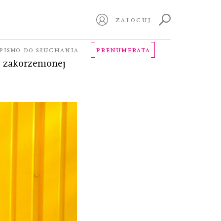
ZALOGUJ
wisku –
PISMO DO SŁUCHANIA
PRENUMERATA
e zakorzenionej