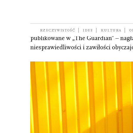
Hackman Rose
dziennikarka i pisarka, której teksty o 
RZECZYWISTOŚĆ
IDEE
KULTURA
O
publikowane w „The Guardian” – nagła
niesprawiedliwości i zawiłości obycza