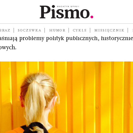
płci, rasie, pracy, policji, mieszkalnictwie i środo
BRAZ
SOCZEWKA
HUMOR
CYKLE
MIESIĘCZNIK
śniają problemy polityk publicznych, historyczni
jowych.