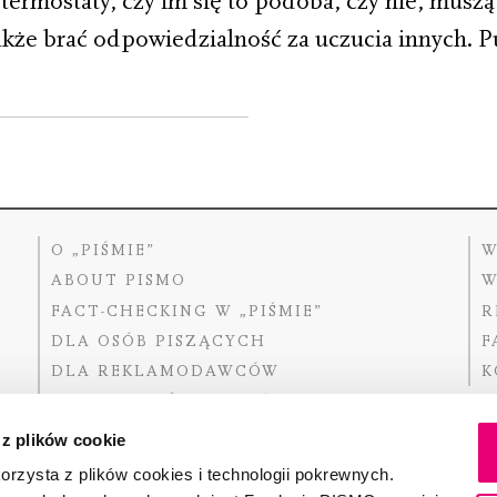
ermostaty, czy im się to podoba, czy nie, muszą 
akże brać odpowiedzialność za uczucia innych. 
O „PIŚMIE”
W
ABOUT PISMO
W
FACT-CHECKING W „PIŚMIE”
R
DLA OSÓB PISZĄCYCH
F
DLA REKLAMODAWCÓW
K
GDZIE KUPIĆ „PISMO”?
 z plików cookie
rzysta z plików cookies i technologii pokrewnych.