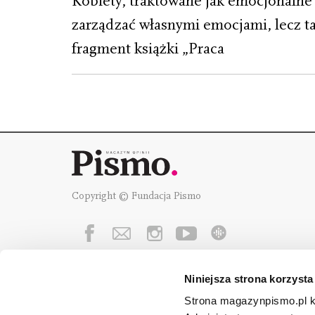
Kobiety, traktowane jak emocjonalne t
zarządzać własnymi emocjami, lecz t
fragment książki „Praca
Copyright © Fundacja Pismo
Niniejsza strona korzysta
Fundację Pismo
wspierają:
Strona magazynpismo.pl ko