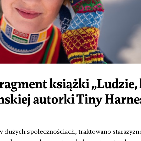
Fragment książki „Ludzie,
mskiej autorki Tiny Harn
w dużych społecznościach, traktowano starszyznę