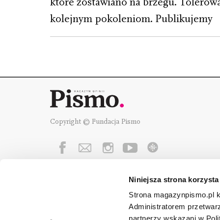
które zostawiano na brzegu. Tolerow
kolejnym pokoleniom. Publikujemy
Copyright © Fundacja Pismo
Niniejsza strona korzysta
Fundację Pismo
wspierają:
Strona magazynpismo.pl ko
Administratorem przetwar
partnerzy wskazani w Poli