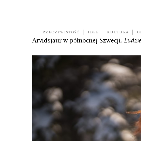
Harnesk Tina
(ur. 1984), na co dzień pracuje jako b
RZECZYWISTOŚĆ
IDEE
KULTURA
O
Arvidsjaur w północnej Szwecji.
Ludzie