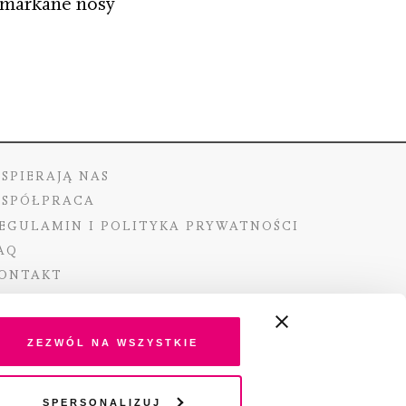
asmarkane nosy
SPIERAJĄ NAS
SPÓŁPRACA
EGULAMIN I POLITYKA PRYWATNOŚCI
AQ
ONTAKT
Zezwól na wszystkie
ano ze środków Ministra Kultury i Dziedzictwa
Spersonalizuj
o pochodzących z Funduszu Promocji Kultury –