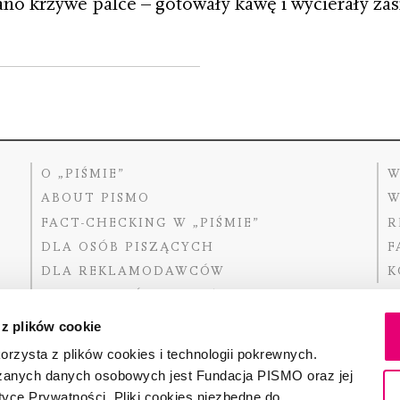
ano krzywe palce – gotowały kawę i wycierały z
O „PIŚMIE”
W
ABOUT PISMO
W
FACT-CHECKING W „PIŚMIE”
R
DLA OSÓB PISZĄCYCH
F
DLA REKLAMODAWCÓW
K
GDZIE KUPIĆ „PISMO”?
 z plików cookie
rzysta z plików cookies i technologii pokrewnych.
zanych danych osobowych jest Fundacja PISMO oraz jej
Dofinansow
Narodoweg
tyce Prywatności. Pliki cookies niezbędne do