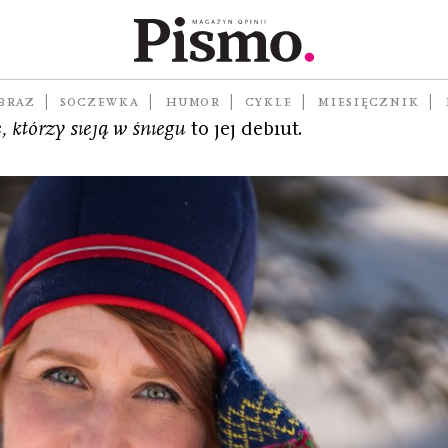
ibliotekarka. Mieszka z mężem i dziećmi w górach 
BRAZ
SOCZEWKA
HUMOR
CYKLE
MIESIĘCZNIK
, którzy sieją w śniegu
to jej debiut.