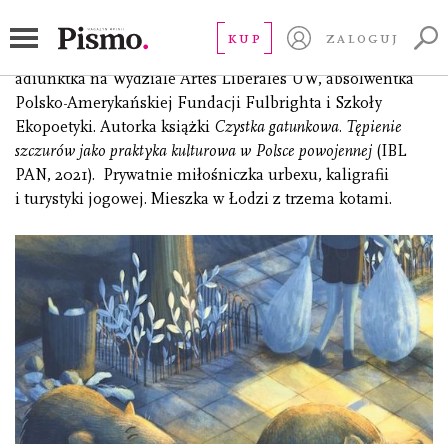
Jarzębowska Gabriela
KUP
ZALOGUJ
(ur. 1982), badaczka z obszarów studiów nad zwierzętami,
adiunktka na Wydziale Artes Liberales UW, absolwentka
Polsko-Amerykańskiej Fundacji Fulbrighta i Szkoły
Ekopoetyki. Autorka książki
Czystka gatunkowa. Tępienie
szczurów jako praktyka kulturowa w Polsce powojennej
(IBL
PAN, 2021). Prywatnie miłośniczka urbexu, kaligrafii
i turystyki jogowej. Mieszka w Łodzi z trzema kotami.