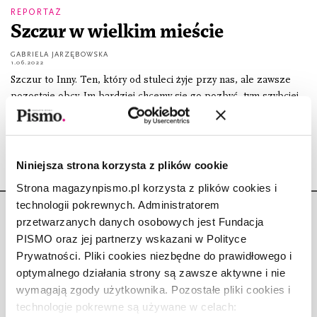
REPORTAŻ
Szczur w wielkim mieście
GABRIELA JARZĘBOWSKA
1.06.2022
Szczur to Inny. Ten, który od stuleci żyje przy nas, ale zawsze
pozostaje obcy. Im bardziej chcemy się go pozbyć, tym szybciej
się odradza.
Niniejsza strona korzysta z plików cookie
Strona magazynpismo.pl korzysta z plików cookies i
technologii pokrewnych. Administratorem
przetwarzanych danych osobowych jest Fundacja
PISMO oraz jej partnerzy wskazani w Polityce
Prywatności. Pliki cookies niezbędne do prawidłowego i
optymalnego działania strony są zawsze aktywne i nie
Copyright © Fundacja Pismo
wymagają zgody użytkownika. Pozostałe pliki cookies i
technologie pokrewne są używane w celach: