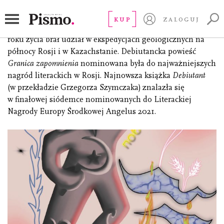
Lebiediew Siergiej
KUP
ZALOGUJ
(ur. 1981), dziennikarz, poeta, prozaik. Od czternastego
roku życia brał udział w ekspedycjach geologicznych na
północy Rosji i w Kazachstanie. Debiutancka powieść
Granica zapomnienia
nominowana była do najważniejszych
nagród literackich w Rosji. Najnowsza książka
Debiutant
(w przekładzie Grzegorza Szymczaka) znalazła się
w finałowej siódemce nominowanych do Literackiej
Nagrody Europy Środkowej Angelus 2021.