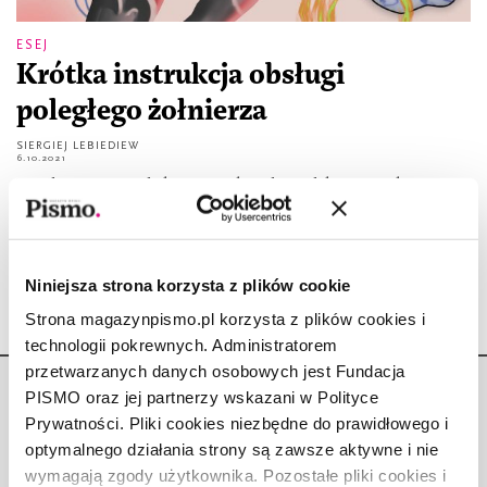
ESEJ
Krótka instrukcja obsługi
poległego żołnierza
SIERGIEJ LEBIEDIEW
6.10.2021
Bezalternatywna władza potrzebuje konsolidującej podstawy,
pozademokratycznych, sakralnych wartości, które pozwalają
zjednoczyć ludzi na bazie przeszłości, a nie teraźniejszości.
Niniejsza strona korzysta z plików cookie
Strona magazynpismo.pl korzysta z plików cookies i
technologii pokrewnych. Administratorem
przetwarzanych danych osobowych jest Fundacja
PISMO oraz jej partnerzy wskazani w Polityce
Prywatności. Pliki cookies niezbędne do prawidłowego i
optymalnego działania strony są zawsze aktywne i nie
wymagają zgody użytkownika. Pozostałe pliki cookies i
Copyright © Fundacja Pismo