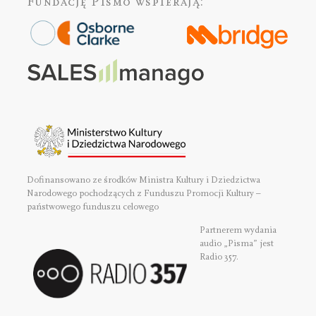
Fundację Pismo
wspierają:
Dofinansowano ze środków Ministra Kultury i Dziedzictwa
Narodowego pochodzących z Funduszu Promocji Kultury –
państwowego funduszu celowego
Partnerem wydania
audio „Pisma” jest
Radio 357.