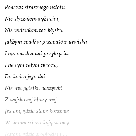
Podczas strasznego nalotu.
Nie słyszałem wybuchu,
Nie widziałem też błysku –
Jakbym spadł w przepaść z urwiska
I nie ma dna ani przykrycia.
I na tym całym świecie,
Do końca jego dni
Nie ma pętelki, naszywki
Z wojskowej bluzy mej
Jestem, gdzie ślepe korzenie
W ciemności szukają strawy;
Jestem, gdzie z obłokiem …