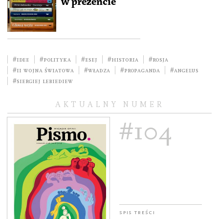
w prezencie
#idee
#polityka
#esej
#historia
#Rosja
#II wojna światowa
#władza
#propaganda
#Angelus
#Siergiej Lebiediew
AKTUALNY NUMER
#104
Spis treści