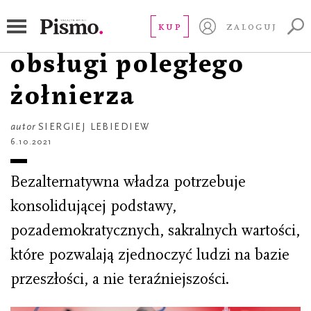
ESEJ
Krótka instrukcja
KUP
ZALOGUJ
obsługi poległego
żołnierza
autor
SIERGIEJ LEBIEDIEW
6.10.2021
Bezalternatywna władza potrzebuje
konsolidującej podstawy,
pozademokratycznych, sakralnych wartości,
które pozwalają zjednoczyć ludzi na bazie
przeszłości, a nie teraźniejszości.