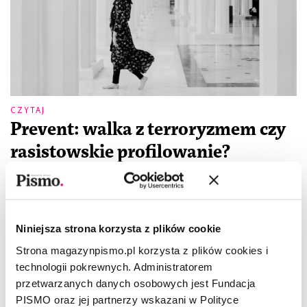
CZYTAJ
Prevent: walka z terroryzmem czy
rasistowskie profilowanie?
SUHAIYMAH MANZOOR-KHAN
2.01.2025
Rząd może się upierać przy tym, że Prevent nie zważa na kolor
skóry, bo nie wskazuje wprost na nadzór muzułmanów i
Niniejsza strona korzysta z plików cookie
muzułmanek, jednak jego sposób działania osadzony jest w
islamofobicznym
Strona magazynpismo.pl korzysta z plików cookies i
technologii pokrewnych. Administratorem
przetwarzanych danych osobowych jest Fundacja
PISMO oraz jej partnerzy wskazani w Polityce