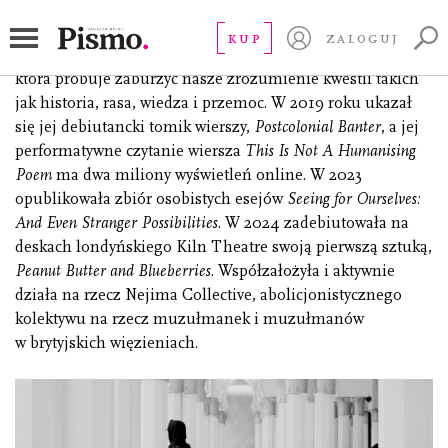
Manzoor-Khan Suhaiymah
KUP
ZALOGUJ
pisarka, poetka, dramaturżka, edukatorka i aktywistka,
która próbuje zaburzyć nasze zrozumienie kwestii takich
jak historia, rasa, wiedza i przemoc. W 2019 roku ukazał
się jej debiutancki tomik wierszy,
Postcolonial Banter
, a jej
performatywne czytanie wiersza
This Is Not A Humanising
Poem
ma dwa miliony wyświetleń online. W 2023
opublikowała zbiór osobistych esejów
Seeing for Ourselves:
And Even Stranger Possibilities
. W 2024 zadebiutowała na
deskach londyńskiego Kiln Theatre swoją pierwszą sztuką,
Peanut Butter and Blueberries
. Współzałożyła i aktywnie
działa na rzecz Nejima Collective, abolicjonistycznego
kolektywu na rzecz muzułmanek i muzułmanów
w brytyjskich więzieniach.