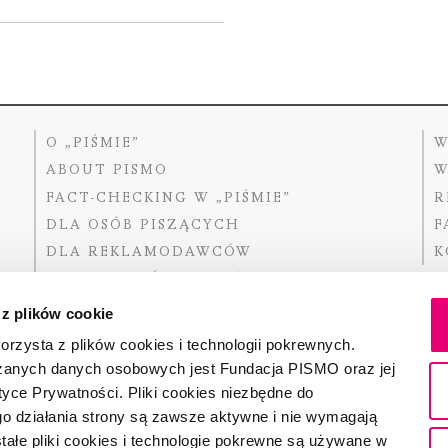
O „PIŚMIE”
W
ABOUT PISMO
W
FACT-CHECKING W „PIŚMIE”
R
DLA OSÓB PISZĄCYCH
F
DLA REKLAMODAWCÓW
K
GDZIE KUPIĆ „PISMO”?
 z plików cookie
rzysta z plików cookies i technologii pokrewnych.
zanych danych osobowych jest Fundacja PISMO oraz jej
Dofinansow
Narodoweg
tyce Prywatności. Pliki cookies niezbędne do
państwowe
o działania strony są zawsze aktywne i nie wymagają
ałe pliki cookies i technologie pokrewne są używane w