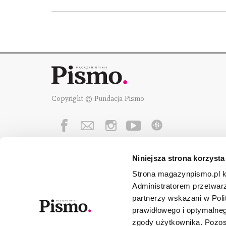
Copyright © Fundacja Pismo
Niniejsza strona korzysta
Fundację Pismo
wspierają:
Strona magazynpismo.pl ko
Administratorem przetwar
partnerzy wskazani w Poli
prawidłowego i optymalneg
zgody użytkownika. Pozost