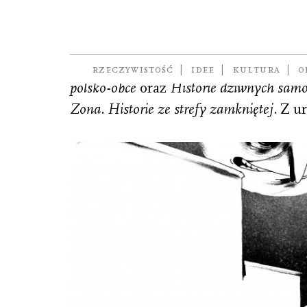
Mazuś Marta
reporterka, do niedawna związana z ty
RZECZYWISTOŚĆ
IDEE
KULTURA
O
polsko-obce
oraz
Historie dziwnych samo
Zona. Historie ze strefy zamkniętej.
Z ur