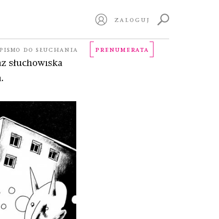
ZALOGUJ
w i inne zderzenia
PISMO DO SŁUCHANIA
PRENUMERATA
z słuchowiska
.