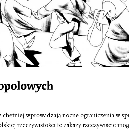
nopolowych
az chętniej wprowadzają nocne ograniczenia w s
olskiej rzeczywistości te zakazy rzeczywiście mo