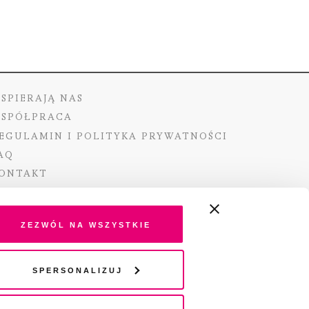
SPIERAJĄ NAS
SPÓŁPRACA
EGULAMIN I POLITYKA PRYWATNOŚCI
AQ
ONTAKT
Zezwól na wszystkie
ano ze środków Ministra Kultury i Dziedzictwa
Spersonalizuj
o pochodzących z Funduszu Promocji Kultury –
go funduszu celowego