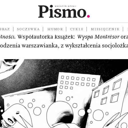
godnikiem „Polityka”. Autorka książek:
Król kebabó
BRAZ
SOCZEWKA
HUMOR
CYKLE
MIESIĘCZNIK
tności
. Współautorka książek:
Wyspa Montrésor
ora
odzenia warszawianka, z wykształcenia socjolożka