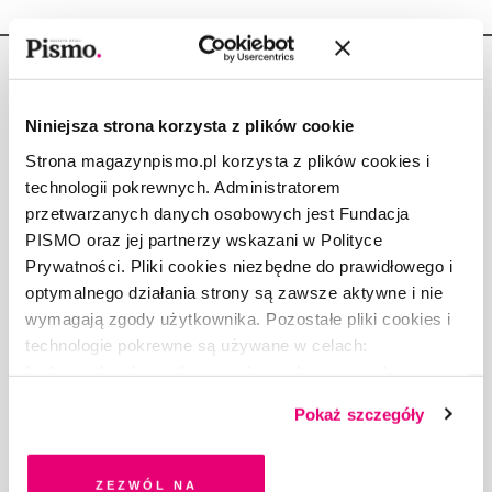
Niniejsza strona korzysta z plików cookie
Strona magazynpismo.pl korzysta z plików cookies i
Copyright © Fundacja Pismo
technologii pokrewnych. Administratorem
przetwarzanych danych osobowych jest Fundacja
PISMO oraz jej partnerzy wskazani w Polityce
Prywatności. Pliki cookies niezbędne do prawidłowego i
optymalnego działania strony są zawsze aktywne i nie
O „PIŚMIE”
wymagają zgody użytkownika. Pozostałe pliki cookies i
ABOUT PISMO
technologie pokrewne są używane w celach:
FACT-CHECKING W „PIŚMIE”
funkcjonalnych, analitycznych, marketingowych oraz
DLA OSÓB PISZĄCYCH
prezentowania spersonalizowanych treści. Wyrażając
Pokaż szczegóły
DLA REKLAMODAWCÓW
dobrowolną zgodę na pliki cookies i technologie
GDZIE KUPIĆ „PISMO”?
pokrewne, zgadzasz się na przechowywanie informacji
WSPIERAJĄ NAS
na Twoim urządzeniu końcowym lub dostęp do niego i
Zezwól na