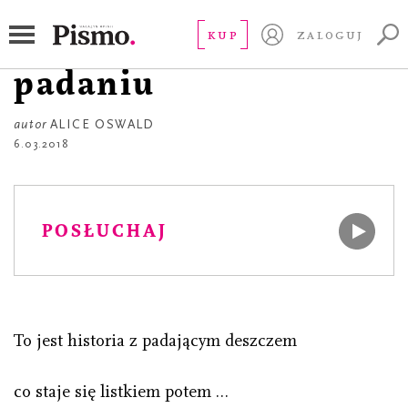
POEZJA
Krótka historia o
KUP
ZALOGUJ
padaniu
autor
ALICE OSWALD
6.03.2018
POSŁUCHAJ
To jest historia z padającym deszczem
co staje się listkiem potem …