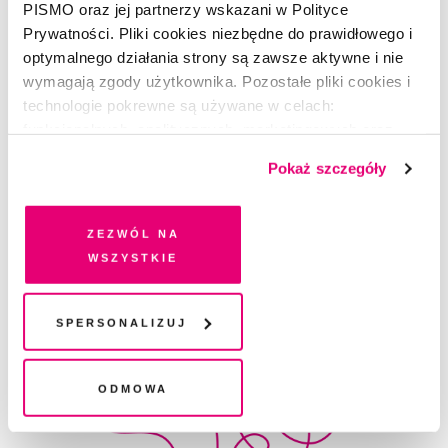
PISMO oraz jej partnerzy wskazani w Polityce
Prywatności. Pliki cookies niezbędne do prawidłowego i
optymalnego działania strony są zawsze aktywne i nie
wymagają zgody użytkownika. Pozostałe pliki cookies i
technologie pokrewne są używane w celach:
funkcjonalnych, analitycznych, marketingowych oraz
prezentowania spersonalizowanych treści. Wyrażając
POEZJA
Pokaż szczegóły
dobrowolną zgodę na pliki cookies i technologie
Wiersz bez tytułu
pokrewne, zgadzasz się na przechowywanie informacji
na Twoim urządzeniu końcowym lub dostęp do niego i
Zezwól na
MARIANNA KIJANOWSKA
przetwarzanie danych. Zgodę na wszystkie lub niektóre
wszystkie
pliki cookies i technologie pokrewne możesz w każdej
chwili wycofać lub ponowić w zakładce "Ustawienia
plików cookie". Wycofanie zgody nie wpływa na
Spersonalizuj
legalność przetwarzania danych przed jej wycofaniem
Odmowa