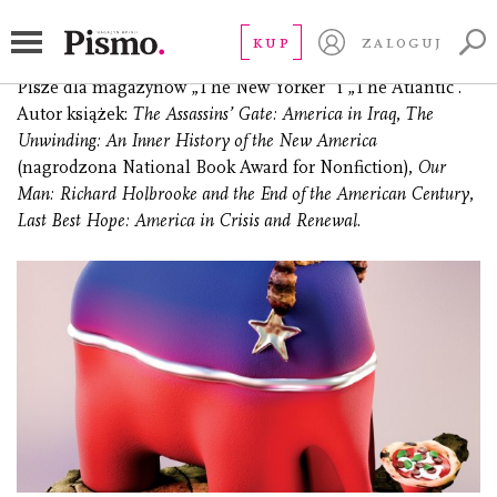
Packer George
KUP
ZALOGUJ
(ur. 1960), amerykański dziennikarz, prozaik i dramaturg.
Pisze dla magazynów „The New Yorker” i „The Atlantic”.
Autor książek:
The Assassins’ Gate: America in Iraq
,
The
Unwinding: An Inner History of the New America
(nagrodzona National Book Award for Nonfiction),
Our
Man: Richard Holbrooke and the End of the American Century
,
Last Best Hope: America in Crisis and Renewal
.