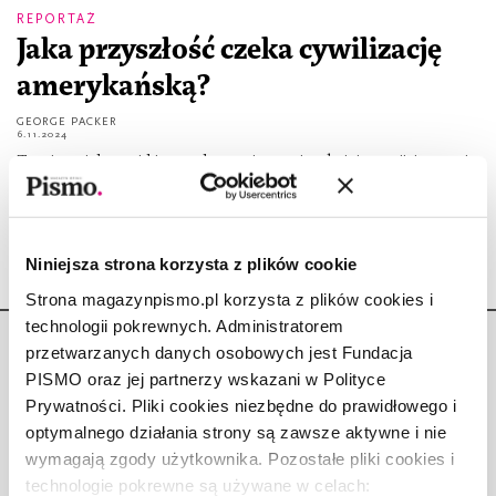
REPORTAŻ
Jaka przyszłość czeka cywilizację
amerykańską?
GEORGE PACKER
6.11.2024
Teorie spiskowe i hiperpolaryzacja w najszybciej rozwijającym się
mieście Stanów Zjednoczonych.
Niniejsza strona korzysta z plików cookie
Strona magazynpismo.pl korzysta z plików cookies i
technologii pokrewnych. Administratorem
przetwarzanych danych osobowych jest Fundacja
PISMO oraz jej partnerzy wskazani w Polityce
Prywatności. Pliki cookies niezbędne do prawidłowego i
optymalnego działania strony są zawsze aktywne i nie
Copyright © Fundacja Pismo
wymagają zgody użytkownika. Pozostałe pliki cookies i
technologie pokrewne są używane w celach: