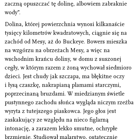
zaczną opuszczać tę dolinę, albowiem zabraknie
wody”.
Dolina, której powierzchnia wynosi kilkanaście
tysięcy kilometrów kwadratowych, ciągnie się na
zachód od Mesy, aż do Buck­eye. Bowers mieszka
na wzgórzu na obrzeżach Mesy, a więc na
wschodnim krańcu doliny, w domu z suszonej
cegły, w którym razem z żoną wychował siedmioro
dzieci. Jest chudy jak szczapa, ma błękitne oczy
i łysą czaszkę, nakrapianą plamami starczymi,
poprzecinaną bruzdami. W miedzianym świetle
pustynnego zachodu słońca wygląda niczym rzeźba
wyryta z tutejszego piaskowca. Jego głos jest
zaskakujący ze względu na nieco figlarną
intonację, a zarazem lekko smutne, ochrypłe
brzmienie. Studiował malarstwo, ostatecznie