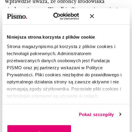
Wprawdzie uważa, że obrońcy środowiska
niesłusznie czczą Wszelkie Stworzenie zamiast
Stwórcy, ale oprócz pick-upa ma też hybrydową
toyotę prius.
Pod koniec drugiej dekady obecnego wieku
Niniejsza strona korzysta z plików cookie
nasilający się radykalizm Partii Republikańskiej
Strona magazynpismo.pl korzysta z plików cookies i
w Arizonie zaczął niepokoić Bowersa. Obrady Izby
technologii pokrewnych. Administratorem
przetwarzanych danych osobowych jest Fundacja
Reprezentantów zmieniły się w zajadłe …
PISMO oraz jej partnerzy wskazani w Polityce
Prywatności. Pliki cookies niezbędne do prawidłowego i
Aby przeczytać ten artykuł, zaloguj się lub skorzystaj
optymalnego działania strony są zawsze aktywne i nie
z oferty.
wymagają zgody użytkownika. Pozostałe pliki cookies i
technologie pokrewne są używane w celach:
Czytaj i słuchaj treści, które poszerzają
funkcjonalnych, analitycznych, marketingowych oraz
horyzonty. Wypróbuj subskrypcję i zyskaj
prezentowania spersonalizowanych treści. Wyrażając
Pokaż szczegóły
pełen dostęp do treści z „Pisma”. Możesz
dobrowolną zgodę na pliki cookies i technologie
zrezygnować w każdej chwili.
pokrewne, zgadzasz się na przechowywanie informacji
na Twoim urządzeniu końcowym lub dostęp do niego i