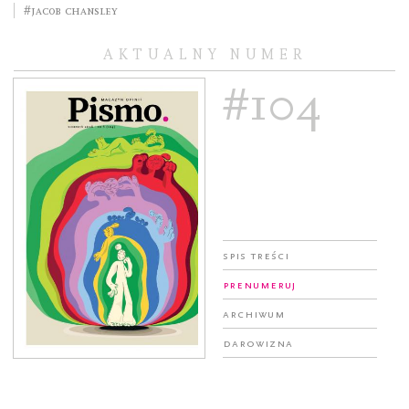
#Jacob Chansley
AKTUALNY NUMER
#104
Spis treści
Prenumeruj
Archiwum
Darowizna