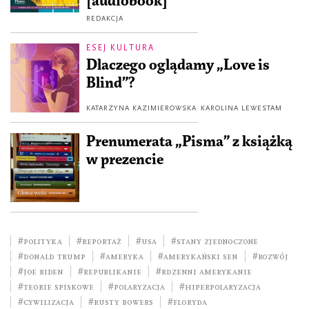
[audiobook]
REDAKCJA
ESEJ KULTURA
Dlaczego oglądamy „Love is
Blind”?
KATARZYNA KAZIMIEROWSKA
KAROLINA LEWESTAM
Prenumerata „Pisma” z książką
w prezencie
#polityka
#reportaż
#USA
#Stany Zjednoczone
#Donald Trump
#Ameryka
#Amerykański Sen
#rozwój
#Joe Biden
#republikanie
#rdzenni Amerykanie
#teorie spiskowe
#polaryzacja
#hiperpolaryzacja
#cywilizacja
#Rusty Bowers
#Floryda