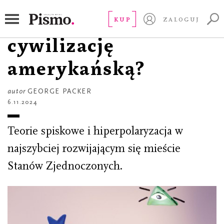
REPORTAŻ
Jaka przyszłość czeka
KUP
ZALOGUJ
cywilizację
amerykańską?
autor
GEORGE PACKER
6.11.2024
Teorie spiskowe i hiperpolaryzacja w
najszybciej rozwijającym się mieście
Stanów Zjednoczonych.