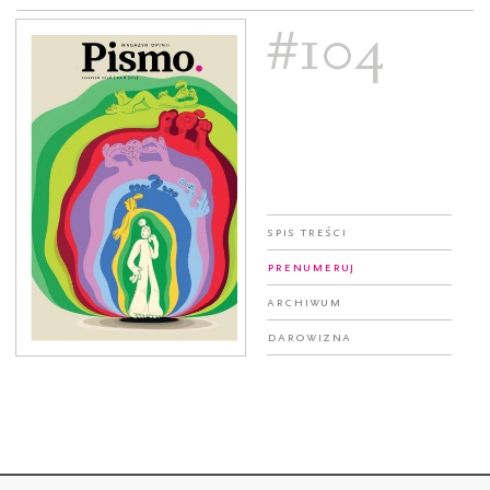
#104
Spis treści
Prenumeruj
Archiwum
Darowizna