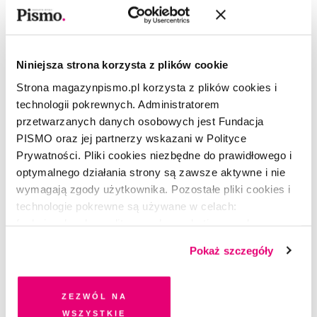
Michał Paweł Markowski
–(ur. 1962), eseista, filozof,
fotograf i podróżnik, szef wydziału slawistycznego i katedry
języka polskiego i literatury na University of Illinois w
Niniejsza strona korzysta z plików cookie
Chicago, dyrektor artystyczny Festiwalu Conrada w Krakowie.
Strona magazynpismo.pl korzysta z plików cookies i
Pracuje nad nową interpretacją europejskiej nowoczesności i
technologii pokrewnych. Administratorem
książką
Nikt nie rodzi się Polakiem.
przetwarzanych danych osobowych jest Fundacja
PISMO oraz jej partnerzy wskazani w Polityce
Prywatności. Pliki cookies niezbędne do prawidłowego i
optymalnego działania strony są zawsze aktywne i nie
CZYTAJ TAKŻE
wymagają zgody użytkownika. Pozostałe pliki cookies i
technologie pokrewne są używane w celach:
funkcjonalnych, analitycznych, marketingowych oraz
prezentowania spersonalizowanych treści. Wyrażając
Pokaż szczegóły
dobrowolną zgodę na pliki cookies i technologie
pokrewne, zgadzasz się na przechowywanie informacji
na Twoim urządzeniu końcowym lub dostęp do niego i
Zezwól na
przetwarzanie danych. Zgodę na wszystkie lub niektóre
wszystkie