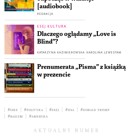
[audiobook]
REDAKCJA
ESEJ KULTURA
Dlaczego oglądamy „Love is
Blind”?
KATARZYNA KAZIMIEROWSKA
KAROLINA LEWESTAM
Prenumerata „Pisma” z książką
w prezencie
#idee
#polityka
#esej
#USA
#Donald Trump
#rasizm
#Ameryka
AKTUALNY NUMER