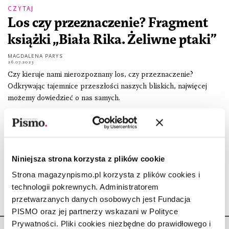
CZYTAJ
Los czy przeznaczenie? Fragment
książki „Biała Rika. Żeliwne ptaki”
MAGDALENA PARYS
26.07.2023
Czy kieruje nami nierozpoznany los, czy przeznaczenie?
Odkrywając tajemnice przeszłości naszych bliskich, najwięcej
możemy dowiedzieć o nas samych.
Pismo poleca: Międzymiastowa
podcast
SYLWIA CHUTNIK
,
MAGDALENA PARYS
Niniejsza strona korzysta z plików cookie
1.07.2020
Strona magazynpismo.pl korzysta z plików cookies i
technologii pokrewnych. Administratorem
przetwarzanych danych osobowych jest Fundacja
PISMO oraz jej partnerzy wskazani w Polityce
Prywatności. Pliki cookies niezbędne do prawidłowego i