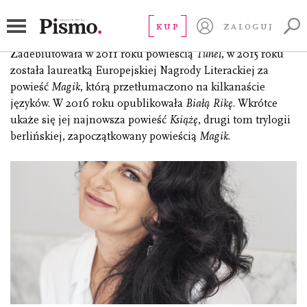
Parys Magdalena
KUP
ZALOGUJ
(ur. 1971) Polska pisarka mieszkająca w Berlinie.
Zadebiutowała w 2011 roku powieścią
Tunel
, w 2015 roku
została laureatką Europejskiej Nagrody Literackiej za
powieść
Magik
, którą przetłumaczono na kilkanaście
języków. W 2016 roku opublikowała
Białą Rikę
. Wkrótce
ukaże się jej najnowsza powieść
Książę
, drugi tom trylogii
berlińskiej, zapoczątkowany powieścią
Magik
.