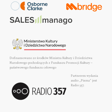
Dofinansowano ze środków Ministra Kultury i Dziedzictwa
Narodowego pochodzących z Funduszu Promocji Kultury –
państwowego funduszu celowego
Partnerem wydania
audio „Pisma” jest
Radio 357.