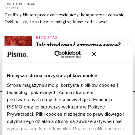
JOSHUA ROTHMAN
8.05.2024
Geoffrey Hinton przez całe życie uczył komputery uczenia się.
Dziś boi się, że sztuczne mózgi są lepsze od naszych.
REPORTAŻ
Jak zbudować sztuczne serce?
JOSHUA ROTHMAN
6.06.2023
Niniejsza strona korzysta z plików cookie
Strona magazynpismo.pl korzysta z plików cookies i
technologii pokrewnych. Administratorem
przetwarzanych danych osobowych jest Fundacja
PISMO oraz jej partnerzy wskazani w Polityce
Prywatności. Pliki cookies niezbędne do prawidłowego i
optymalnego działania strony są zawsze aktywne i nie
Copyright © Fundacja Pismo
wymagają zgody użytkownika. Pozostałe pliki cookies i