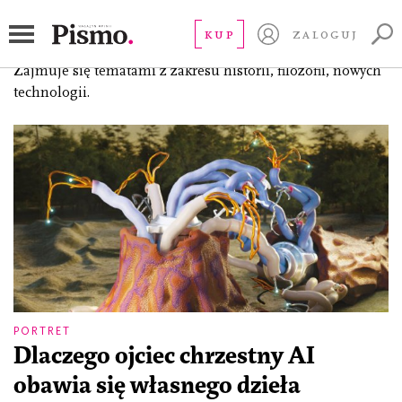
Rothman Joshua
KUP
ZALOGUJ
dziennikarz i redaktor „New Yorkera” od 2012 roku.
Zajmuje się tematami z zakresu historii, filozofii, nowych
technologii.
PORTRET
Dlaczego ojciec chrzestny AI
obawia się własnego dzieła