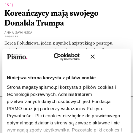
ESEJ
Koreańczycy mają swojego
Donalda Trumpa
ANNA SAWIŃSKA
6.07.2022
Korea Południowa, jeden z symboli azjatyckiego postępu,
wybrała w marcu na prezydenta jawnego mizogina. Co gorsza, to
właśnie antykobieca retoryka przechyliła szalę zwycięstwa na
jego stronę.
Niniejsza strona korzysta z plików cookie
Strona magazynpismo.pl korzysta z plików cookies i
technologii pokrewnych. Administratorem
przetwarzanych danych osobowych jest Fundacja
PISMO oraz jej partnerzy wskazani w Polityce
Prywatności. Pliki cookies niezbędne do prawidłowego i
optymalnego działania strony są zawsze aktywne i nie
wymagają zgody użytkownika. Pozostałe pliki cookies i
Copyright © Fundacja Pismo