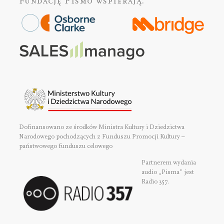
Fundację Pismo
wspierają:
Dofinansowano ze środków Ministra Kultury i Dziedzictwa
Narodowego pochodzących z Funduszu Promocji Kultury –
państwowego funduszu celowego
Partnerem wydania
audio „Pisma” jest
Radio 357.