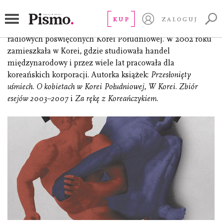
Sawińska Anna
KUP
ZALOGUJ
(ur. 1978), autorka książek, bloga, podcastów i audycji
radiowych poświęconych Korei Południowej. W 2002 roku
zamieszkała w Korei, gdzie studiowała handel
międzynarodowy i przez wiele lat pracowała dla
koreańskich korporacji. Autorka książek:
Przesłonięty
uśmiech. O kobietach w Korei Południowej
,
W Korei. Zbiór
esejów 2003–2007
i
Za rękę z Koreańczykiem
.