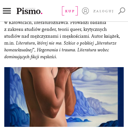
Śmieja Wojciech
KUP
ZALOGUJ
(ur. 1977), dr hab. prof. Uniwersytetu Śląskiego
w Katowicach, literaturoznawca. Prowadzi badania
z zakresu studiów gender, teorii queer, krytycznych
studiów nad mężczyznami i męskościami. Autor książek,
m.in.
Literatura, której nie ma. Szkice o polskiej „literaturze
homoseksualnej”
,
Hegemonia i trauma. Literatura wobec
dominujących fikcji męskości
.