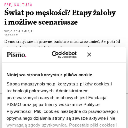
ESEJ KULTURA
Świat po męskości? Etapy żałoby
i możliwe scenariusze
WOJCIECH ŚMIEJA
31.01.2023
Demokratyczne i sprawne państwo musi zrozumieć, że pośród
różnych końców, jakich doświadcza nasza epoka, mamy też do
czynienia z kresem męskości, jaką dotychczas znaliśmy. Powrotu
raczej nie będzie. Wojciech Śmieja przygląda się
Niniejsza strona korzysta z plików cookie
Strona magazynpismo.pl korzysta z plików cookies i
technologii pokrewnych. Administratorem
przetwarzanych danych osobowych jest Fundacja
PISMO oraz jej partnerzy wskazani w Polityce
Prywatności. Pliki cookies niezbędne do prawidłowego i
optymalnego działania strony są zawsze aktywne i nie
wymagają zgody użytkownika. Pozostałe pliki cookies i
Copyright © Fundacja Pismo