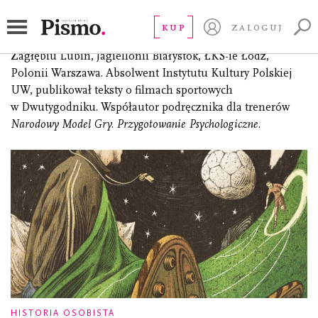
Smolarow Łukasz
KUP
ZALOGUJ
(ur. 1984), trener piłkarski. Pracował m.in w Lechii Gdańsk,
Zagłębiu Lubin, Jagiellonii Białystok, ŁKS-ie Łódź,
Polonii Warszawa. Absolwent Instytutu Kultury Polskiej
UW, publikował teksty o filmach sportowych
w Dwutygodniku. Współautor podręcznika dla trenerów
Narodowy Model Gry. Przygotowanie Psychologiczne
.
HISTORIA OSOBISTA