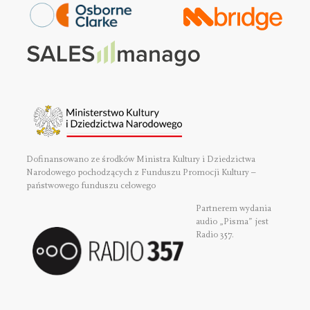
Dofinansowano ze środków Ministra Kultury i Dziedzictwa
Narodowego pochodzących z Funduszu Promocji Kultury –
państwowego funduszu celowego
Partnerem wydania
audio „Pisma” jest
Radio 357.