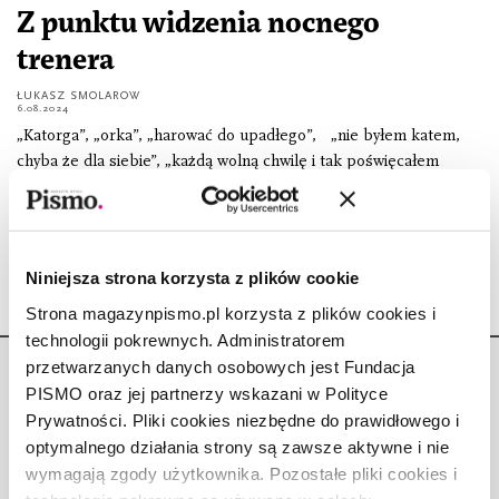
Z punktu widzenia nocnego
trenera
ŁUKASZ SMOLAROW
6.08.2024
„Katorga”, „orka”, „harować do upadłego”, „nie byłem katem,
chyba że dla siebie”, „każdą wolną chwilę i tak poświęcałem
piłce”, „dziś nie ma już leniwych trenerów, jeśli za mało pracują,
źle
Niniejsza strona korzysta z plików cookie
Strona magazynpismo.pl korzysta z plików cookies i
technologii pokrewnych. Administratorem
przetwarzanych danych osobowych jest Fundacja
PISMO oraz jej partnerzy wskazani w Polityce
Prywatności. Pliki cookies niezbędne do prawidłowego i
optymalnego działania strony są zawsze aktywne i nie
Copyright © Fundacja Pismo
wymagają zgody użytkownika. Pozostałe pliki cookies i