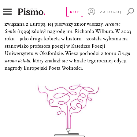
Stallings A.E.
KUP
ZALOGUJ
amerykańska poetka, tłumaczka i eseistka od wielu lat
związana z Europą. Jej pierwszy zbiór wierszy,
Archaic
Smile
(1999) zdobył nagrodę im. Richarda Wilbura. W 2023
roku – jako druga kobieta w historii – została wybrana na
stanowisko profesora poezji w Katedrze Poezji
Uniwersytetu w Oksfordzie. Wiesz pochodzi z tomu
Druga
strona detalu
, który znalazł się w finale tegorocznej edycji
nagrody Europejski Poeta Wolności.