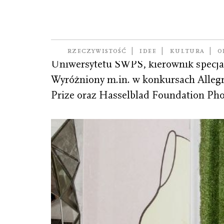
Starzec Paweł
(ur. 1992), dokumentalista, fotograf,
RZECZYWISTOŚĆ
IDEE
KULTURA
O
Uniwersytetu SWPS, kierownik specj
Wyróżniony m.in. w konkursach Allegr
Prize oraz Hasselblad Foundation Phot