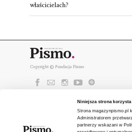
właścicielach?
Copyright © Fundacja Pismo
Niniejsza strona korzysta
Fundację Pismo
wspierają:
Strona magazynpismo.pl ko
Administratorem przetwar
partnerzy wskazani w Poli
prawidłowego i optymalneg