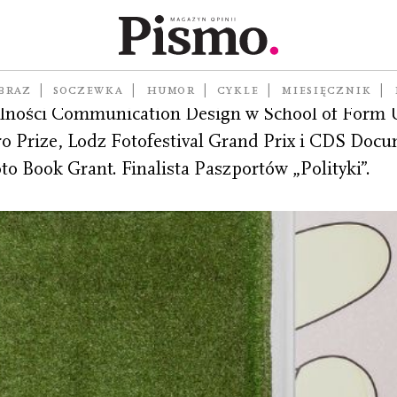
 socjolog, nauczyciel akademicki i prodziekan Wyd
BRAZ
SOCZEWKA
HUMOR
CYKLE
MIESIĘCZNIK
alności Communication Design w School of For
o Prize, Lodz Fotofestival Grand Prix i CDS Docu
o Book Grant. Finalista Paszportów „Polityki”.