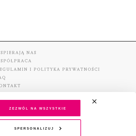
SPIERAJĄ NAS
SPÓŁPRACA
EGULAMIN I POLITYKA PRYWATNOŚCI
AQ
ONTAKT
Zezwól na wszystkie
ano ze środków Ministra Kultury i Dziedzictwa
Spersonalizuj
o pochodzących z Funduszu Promocji Kultury –
go funduszu celowego