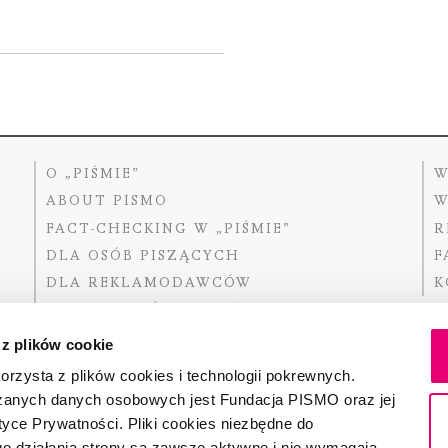
O „PIŚMIE”
W
ABOUT PISMO
W
FACT-CHECKING W „PIŚMIE”
R
DLA OSÓB PISZĄCYCH
F
DLA REKLAMODAWCÓW
K
GDZIE KUPIĆ „PISMO”?
 z plików cookie
rzysta z plików cookies i technologii pokrewnych.
zanych danych osobowych jest Fundacja PISMO oraz jej
Dofinansow
Narodoweg
tyce Prywatności. Pliki cookies niezbędne do
państwowe
o działania strony są zawsze aktywne i nie wymagają