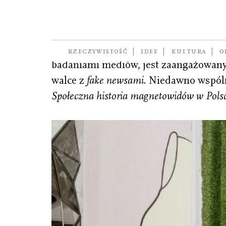
Filiciak Mirosław
(ur. 1976), kulturoznawca, dyrektor 
RZECZYWISTOŚĆ
IDEE
KULTURA
O
badaniami mediów, jest zaangażowany
walce z
fake newsami
. Niedawno wspól
Społeczna historia magnetowidów w Pols