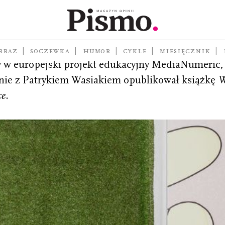
Instytutu Nauk Humanistycznych Uniwersytetu SW
BRAZ
SOCZEWKA
HUMOR
CYKLE
MIESIĘCZNIK
 w europejski projekt edukacyjny MediaNumeric,
nie z Patrykiem Wasiakiem opublikował książkę
W
ce
.