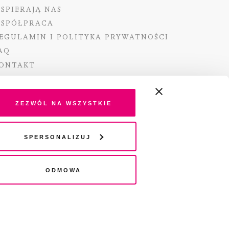
SPIERAJĄ NAS
SPÓŁPRACA
EGULAMIN I POLITYKA PRYWATNOŚCI
AQ
ONTAKT
Zezwól na wszystkie
ano ze środków Ministra Kultury i Dziedzictwa
Spersonalizuj
o pochodzących z Funduszu Promocji Kultury –
go funduszu celowego
Odmowa
wydania audio „Pisma” jest Radio 357.