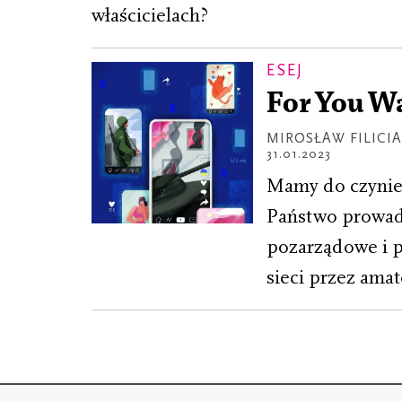
właścicielach?
ESEJ
For You W
MIROSŁAW FILICI
31.01.2023
Mamy do czynie
Państwo prowadz
pozarządowe i p
sieci przez ama