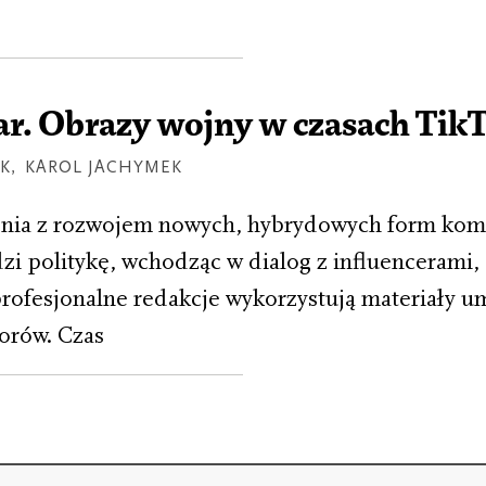
ar. Obrazy wojny w czasach Tik
AK
,
KAROL JACHYMEK
nia z rozwojem nowych, hybrydowych form komu
i politykę, wchodząc w dialog z influencerami, 
rofesjonalne redakcje wykorzystują materiały u
torów. Czas