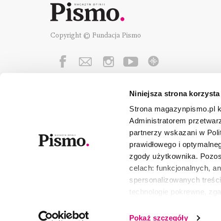
Copyright © Fundacja Pismo
Niniejsza strona korzysta
Fundację Pismo
wspierają:
Strona magazynpismo.pl ko
Administratorem przetwar
partnerzy wskazani w Poli
prawidłowego i optymalneg
zgody użytkownika. Pozost
celach: funkcjonalnych, a
spersonalizowanych treści
technologie pokrewne, zg
urządzeniu końcowym lub 
wszystkie lub niektóre pli
Pokaż szczegóły