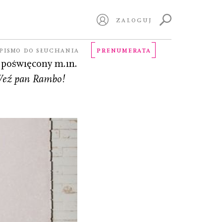
ZALOGUJ
PS. Zajmuje się
PISMO DO SŁUCHANIA
PRENUMERATA
 poświęcony m.in.
eź pan Rambo!