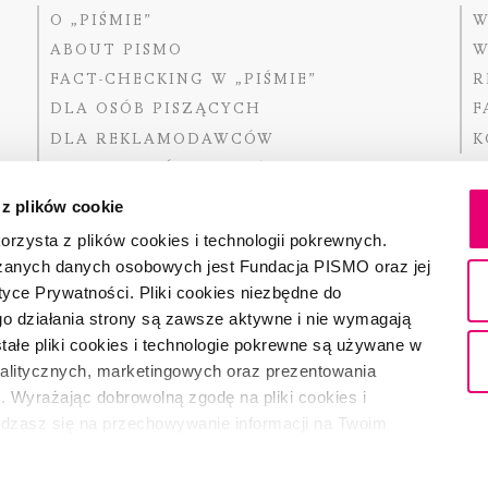
O „PIŚMIE”
W
ABOUT PISMO
W
FACT-CHECKING W „PIŚMIE”
R
DLA OSÓB PISZĄCYCH
F
DLA REKLAMODAWCÓW
K
GDZIE KUPIĆ „PISMO”?
 z plików cookie
rzysta z plików cookies i technologii pokrewnych.
zanych danych osobowych jest Fundacja PISMO oraz jej
Dofinansow
Narodoweg
tyce Prywatności. Pliki cookies niezbędne do
państwowe
o działania strony są zawsze aktywne i nie wymagają
ałe pliki cookies i technologie pokrewne są używane w
nalitycznych, marketingowych oraz prezentowania
Partnerem 
. Wyrażając dobrowolną zgodę na pliki cookies i
adzasz się na przechowywanie informacji na Twoim
dostęp do niego i przetwarzanie danych. Zgodę na
ki cookies i technologie pokrewne możesz w każdej chwili