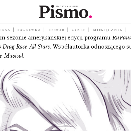
ka
Honard, amerykańska
drag queen
, performerka i woka
BRAZ
SOCZEWKA
HUMOR
CYKLE
MIESIĘCZNIK
ym sezonie amerykańskiej edycji programu
RuPaul’
 Drag Race All Stars
. Współautorka odnoszącego su
e Musical
.