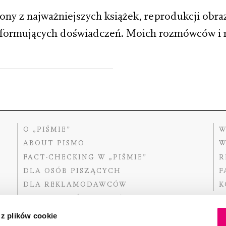
żony z najważniejszych książek, reprodukcji obr
h, formujących doświadczeń. Moich rozmówców i
O „PIŚMIE”
W
ABOUT PISMO
W
FACT-CHECKING W „PIŚMIE”
R
DLA OSÓB PISZĄCYCH
F
DLA REKLAMODAWCÓW
K
GDZIE KUPIĆ „PISMO”?
 z plików cookie