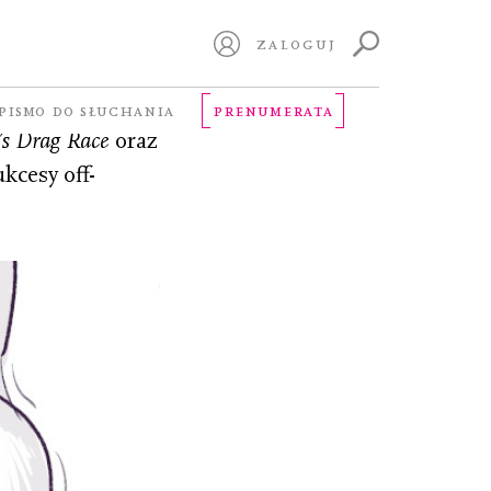
ZALOGUJ
listka.
PISMO DO SŁUCHANIA
PRENUMERATA
s Drag Race
oraz
kcesy off-