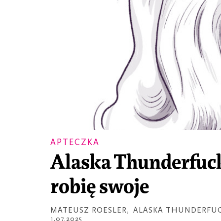
APTECZKA
Alaska Thunderfuck
robię swoje
MATEUSZ ROESLER
,
ALASKA THUNDERFU
1.07.2025