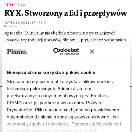
APTECZKA
RY X. Stworzony z fal i przepływów
MATEUSZ ROESLER
,
RY X
8.01.2025
Apteczka. Kulturalny niezbędnik złożony z najważniejszych
książek, reprodukcji obrazów, filmów i płyt, ale też wspomnień
o miejscach, formujących doświadczeń. Moich rozmówców i
rozmówczynie pytam o to, co przynosi im spokój,
Niniejsza strona korzysta z plików cookie
Strona magazynpismo.pl korzysta z plików cookies i
technologii pokrewnych. Administratorem
przetwarzanych danych osobowych jest Fundacja
PISMO oraz jej partnerzy wskazani w Polityce
Prywatności. Pliki cookies niezbędne do prawidłowego i
optymalnego działania strony są zawsze aktywne i nie
Copyright © Fundacja Pismo
wymagają zgody użytkownika. Pozostałe pliki cookies i
technologie pokrewne są używane w celach: