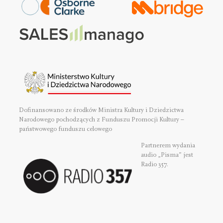
Dofinansowano ze środków Ministra Kultury i Dziedzictwa
Narodowego pochodzących z Funduszu Promocji Kultury –
państwowego funduszu celowego
Partnerem wydania
audio „Pisma” jest
Radio 357.