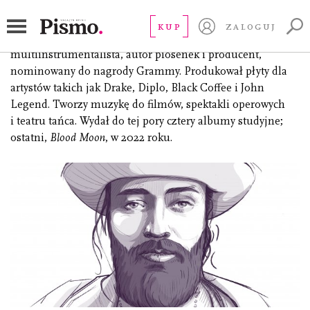
X RY
KUP
ZALOGUJ
(ur. 1988), właściwie Ry Cuming, australijski wokalista,
multiinstrumentalista, autor piosenek i producent,
nominowany do nagrody Grammy. Produkował płyty dla
artystów takich jak Drake, Diplo, Black Coffee i John
Legend. Tworzy muzykę do filmów, spektakli operowych
i teatru tańca. Wydał do tej pory cztery albumy studyjne;
ostatni,
Blood Moon
, w 2022 roku.