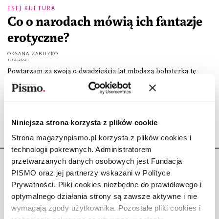
ESEJ KULTURA
Co o narodach mówią ich fantazje
erotyczne?
OKSANA ZABUŻKO
1.12.2021
Powtarzam za swoją o dwadzieścia lat młodszą bohaterką tę
samą rozpaczliwą prośbę, adresowaną w przestrzeń – „nie wódź
nas na pokuszenie”. Nie pozwól przestać kochać siebie.
Niniejsza strona korzysta z plików cookie
Strona magazynpismo.pl korzysta z plików cookies i
technologii pokrewnych. Administratorem
przetwarzanych danych osobowych jest Fundacja
PISMO oraz jej partnerzy wskazani w Polityce
Prywatności. Pliki cookies niezbędne do prawidłowego i
optymalnego działania strony są zawsze aktywne i nie
Copyright © Fundacja Pismo
wymagają zgody użytkownika. Pozostałe pliki cookies i