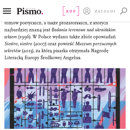
Zabużko Oksana
KUP
ZALOGUJ
(ur. 1960), ukraińska poetka i eseistka. Jest autorką kilku
tomów poetyckich, a także prozatorskich, z których
najbardziej znaną jest
Badania terenowe nad ukraińskim
seksem
(1996). W Polsce wydano także zbiór opowiadań
Siostro, siostro
(2007) oraz powieść
Muzeum porzuconych
sekretów
(2013), za którą pisarka otrzymała Nagrodę
Literacką Europy Środkowej Angelus.