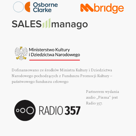
Dofinansowano ze środków Ministra Kultury i Dziedzictwa
Narodowego pochodzących z Funduszu Promocji Kultury –
państwowego funduszu celowego
Partnerem wydania
audio „Pisma” jest
Radio 357.