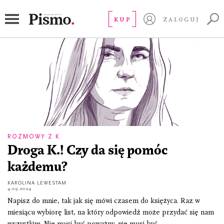
dobro
KUP
ZALOGUJ
ROZMOWY Z K.
Droga K.! Czy da się pomóc
każdemu?
KAROLINA LEWESTAM
4.09.2024
Napisz do mnie, tak jak się mówi czasem do księżyca. Raz w
miesiącu wybiorę list, na który odpowiedź może przydać się nam
wszystkim. Nie musi być poważny, nie musi być