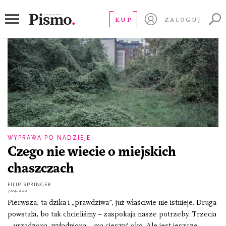
Dzieci w naturę
KUP
ZALOGUJ
WYPRAWA PO NADZIEJĘ
Czego nie wiecie o miejskich
chaszczach
FILIP SPRINGER
7.04.2021
Pierwsza, ta dzika i „prawdziwa”, już właściwie nie istnieje. Druga
powstała, bo tak chcieliśmy – zaspokaja nasze potrzeby. Trzecia
– urządzona, wyładniona – ma cieszyć oko. Ale jest jeszcze