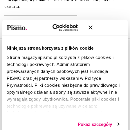
czwarta.
Niniejsza strona korzysta z plików cookie
Strona magazynpismo.pl korzysta z plików cookies i
technologii pokrewnych. Administratorem
przetwarzanych danych osobowych jest Fundacja
Copyright © Fundacja Pismo
PISMO oraz jej partnerzy wskazani w Polityce
Prywatności. Pliki cookies niezbędne do prawidłowego i
optymalnego działania strony są zawsze aktywne i nie
wymagają zgody użytkownika. Pozostałe pliki cookies i
technologie pokrewne są używane w celach:
O „PIŚMIE”
funkcjonalnych, analitycznych, marketingowych oraz
ABOUT PISMO
prezentowania spersonalizowanych treści. Wyrażając
FACT-CHECKING W „PIŚMIE”
Pokaż szczegóły
dobrowolną zgodę na pliki cookies i technologie