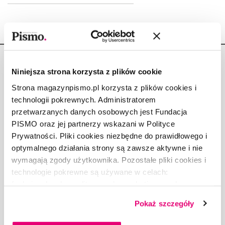
Niniejsza strona korzysta z plików cookie
Strona magazynpismo.pl korzysta z plików cookies i
technologii pokrewnych. Administratorem
Copyright © Fundacja Pismo
przetwarzanych danych osobowych jest Fundacja
PISMO oraz jej partnerzy wskazani w Polityce
Prywatności. Pliki cookies niezbędne do prawidłowego i
optymalnego działania strony są zawsze aktywne i nie
wymagają zgody użytkownika. Pozostałe pliki cookies i
O „PIŚMIE”
technologie pokrewne są używane w celach:
ABOUT PISMO
funkcjonalnych, analitycznych, marketingowych oraz
FACT-CHECKING W „PIŚMIE”
prezentowania spersonalizowanych treści. Wyrażając
Pokaż szczegóły
DLA OSÓB PISZĄCYCH
dobrowolną zgodę na pliki cookies i technologie
DLA REKLAMODAWCÓW
pokrewne, zgadzasz się na przechowywanie informacji