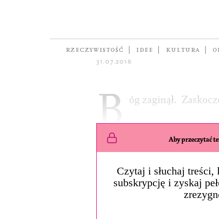
DROBNE
Zaginięcie
autor
MARCIN JAMIOŁKOWSKI
RZECZYWISTOŚĆ
IDEE
KULTURA
O
31.07.2018
B
óg zaginął.
Zaskocze
Aby przeczytać ten
Czytaj i słuchaj treści
subskrypcję i zyskaj pe
zrezygn