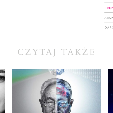
Pre
Arc
Dar
CZYTAJ TAKŻE