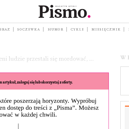
BRAZ
SOCZEWKA
HUMOR
CYKLE
MIESIĘCZNIK
W
ni ludzie przestali się mordować, …
 artykuł, zaloguj się lub skorzystaj z oferty.
, które poszerzają horyzonty. Wypróbuj
łen dostęp do treści z „Pisma”. Możesz
ować w każdej chwili.