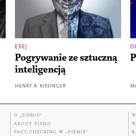
ESEJ
O
Pogrywanie ze sztuczną
P
inteligencją
HENRY A. KISSINGER
M
O „PIŚMIE”
W
ABOUT PISMO
W
FACT-CHECKING W „PIŚMIE”
R