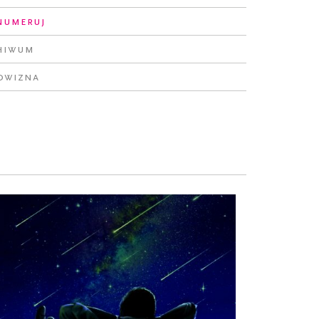
numeruj
hiwum
owizna