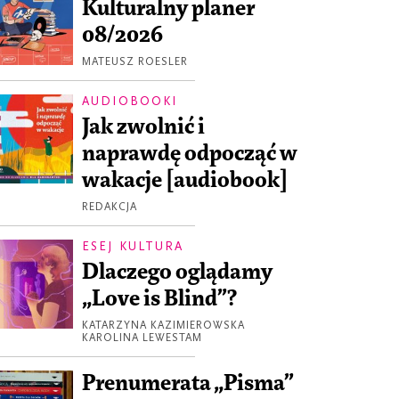
Kulturalny planer
08/2026
MATEUSZ ROESLER
AUDIOBOOKI
Jak zwolnić i
naprawdę odpocząć w
wakacje [audiobook]
REDAKCJA
ESEJ KULTURA
Dlaczego oglądamy
„Love is Blind”?
KATARZYNA KAZIMIEROWSKA
KAROLINA LEWESTAM
Prenumerata „Pisma”