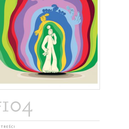
#104
 treści