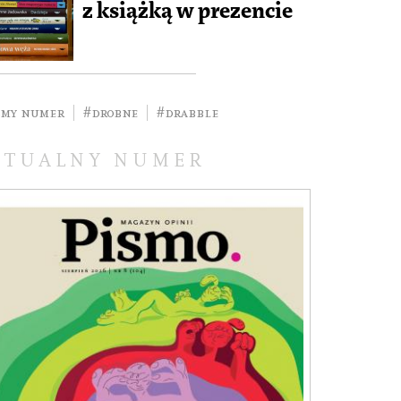
z książką w prezencie
smy numer
#drobne
#drabble
KTUALNY NUMER