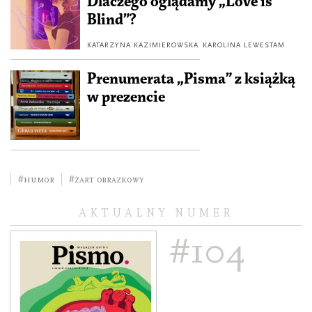
Dlaczego oglądamy „Love is
Blind”?
KATARZYNA KAZIMIEROWSKA
KAROLINA LEWESTAM
Prenumerata „Pisma” z książką
w prezencie
#humor
#żart obrazkowy
AKTUALNY NUMER
#104