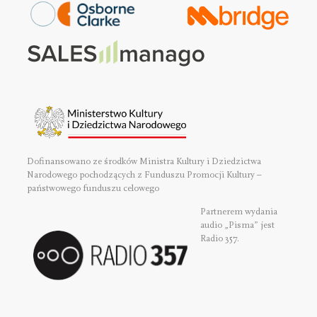
Dofinansowano ze środków Ministra Kultury i Dziedzictwa
Narodowego pochodzących z Funduszu Promocji Kultury –
państwowego funduszu celowego
Partnerem wydania
audio „Pisma” jest
Radio 357.