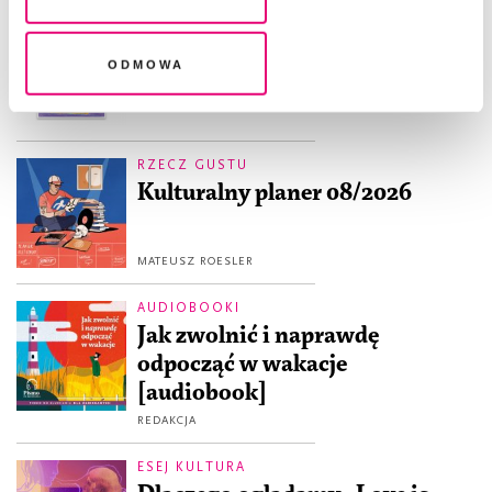
legalność przetwarzania danych przed jej wycofaniem
Zamów wydanie specjalne
„Wokół miłości”
Odmowa
RZECZ GUSTU
Kulturalny planer 08/2026
MATEUSZ ROESLER
AUDIOBOOKI
Jak zwolnić i naprawdę
odpocząć w wakacje
[audiobook]
REDAKCJA
ESEJ KULTURA