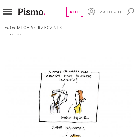
ŻART OBRAZKOWY
Kolekcja znaczków
KUP
ZALOGUJ
autor
MICHAŁ RZECZNIK
4.02.2025