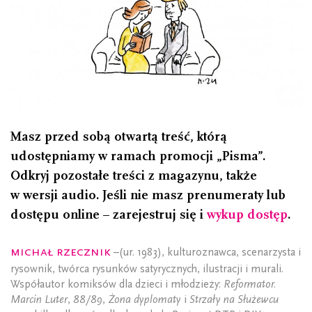
Masz przed sobą otwartą treść, którą
udostępniamy w ramach promocji „Pisma”.
Odkryj pozostałe treści z magazynu, także
w wersji audio. Jeśli nie masz prenumeraty lub
dostępu online – zarejestruj się i
wykup dostęp
.
Michał Rzecznik
–(ur. 1983), kulturoznawca, scenarzysta i
rysownik, twórca rysunków satyrycznych, ilustracji i murali.
Współautor komiksów dla dzieci i młodzieży:
Reformator.
Marcin Luter
,
88/89
,
Żona dyplomaty
i
Strzały na Służewcu