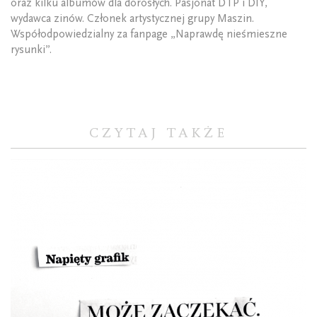
oraz kilku albumów dla dorosłych. Pasjonat DTP i DIY,
wydawca zinów. Członek artystycznej grupy Maszin.
Współodpowiedzialny za fanpage „Naprawdę nieśmieszne
rysunki”.
CZYTAJ TAKŻE