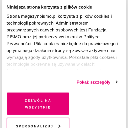
Niniejsza strona korzysta z plików cookie
Strona magazynpismo.pl korzysta z plików cookies i
technologii pokrewnych. Administratorem
przetwarzanych danych osobowych jest Fundacja
PISMO oraz jej partnerzy wskazani w Polityce
Prywatności. Pliki cookies niezbędne do prawidłowego i
optymalnego działania strony są zawsze aktywne i nie
wymagają zgody użytkownika. Pozostałe pliki cookies i
technologie pokrewne są używane w celach:
funkcjonalnych, analitycznych, marketingowych oraz
ŻART OBRAZKOWY
prezentowania spersonalizowanych treści. Wyrażając
Pokaż szczegóły
Zalety bujania się w hamaku
dobrowolną zgodę na pliki cookies i technologie
pokrewne, zgadzasz się na przechowywanie informacji
GOSIA KONIECZNA
na Twoim urządzeniu końcowym lub dostęp do niego i
Zezwól na
przetwarzanie danych. Zgodę na wszystkie lub niektóre
wszystkie
pliki cookies i technologie pokrewne możesz w każdej
chwili wycofać lub ponowić w zakładce "Ustawienia
POLECAMY
plików cookie". Wycofanie zgody nie wpływa na
Spersonalizuj