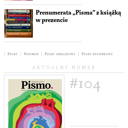
Prenumerata „Pisma” z książką
w prezencie
#żart
#humor
#żart obrazkowy
#żart rysunkowy
AKTUALNY NUMER
#104