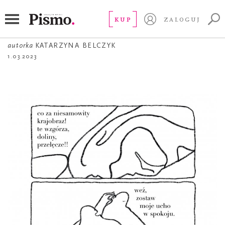
ŻART OBRAZKOWY
Krajobraz ucha
KUP
ZALOGUJ
autorka
KATARZYNA BELCZYK
1.03.2023