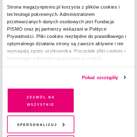
Strona magazynpismo.pl korzysta z plików cookies i
technologii pokrewnych. Administratorem
przetwarzanych danych osobowych jest Fundacja
PISMO oraz jej partnerzy wskazani w Polityce
Prywatności. Pliki cookies niezbędne do prawidłowego i
optymalnego działania strony są zawsze aktywne i nie
wymagają zgody użytkownika. Pozostałe pliki cookies i
technologie pokrewne są używane w celach:
ŻART OBRAZKOWY
funkcjonalnych, analitycznych, marketingowych oraz
Zalety bujania się w hamaku
prezentowania spersonalizowanych treści. Wyrażając
Pokaż szczegóły
dobrowolną zgodę na pliki cookies i technologie
GOSIA KONIECZNA
pokrewne, zgadzasz się na przechowywanie informacji
na Twoim urządzeniu końcowym lub dostęp do niego i
Zezwól na
przetwarzanie danych. Zgodę na wszystkie lub niektóre
wszystkie
pliki cookies i technologie pokrewne możesz w każdej
POLECAMY
chwili wycofać lub ponowić w zakładce "Ustawienia
Zamów wydanie specjalne
plików cookie". Wycofanie zgody nie wpływa na
Spersonalizuj
„Wokół miłości”
legalność przetwarzania danych przed jej wycofaniem