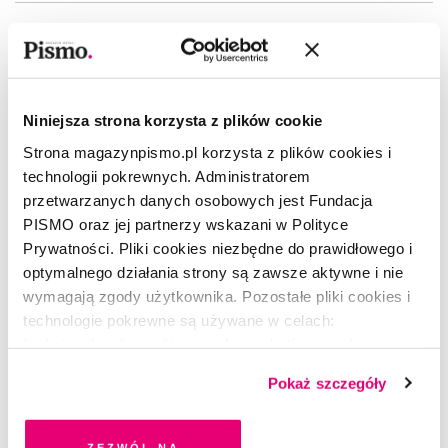
Niniejsza strona korzysta z plików cookie
Strona magazynpismo.pl korzysta z plików cookies i
technologii pokrewnych. Administratorem
przetwarzanych danych osobowych jest Fundacja
PISMO oraz jej partnerzy wskazani w Polityce
Prywatności. Pliki cookies niezbędne do prawidłowego i
optymalnego działania strony są zawsze aktywne i nie
wymagają zgody użytkownika. Pozostałe pliki cookies i
technologie pokrewne są używane w celach:
funkcjonalnych, analitycznych, marketingowych oraz
prezentowania spersonalizowanych treści. Wyrażając
Pokaż szczegóły
dobrowolną zgodę na pliki cookies i technologie
ŻART OBRAZKOWY
pokrewne, zgadzasz się na przechowywanie informacji
Nadbagaż w głowie
na Twoim urządzeniu końcowym lub dostęp do niego i
Zezwól na