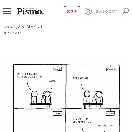
ŻART OBRAZKOWY
Pociąg do sławy
KUP
ZALOGUJ
autor
JAN MAZUR
7.03.2018