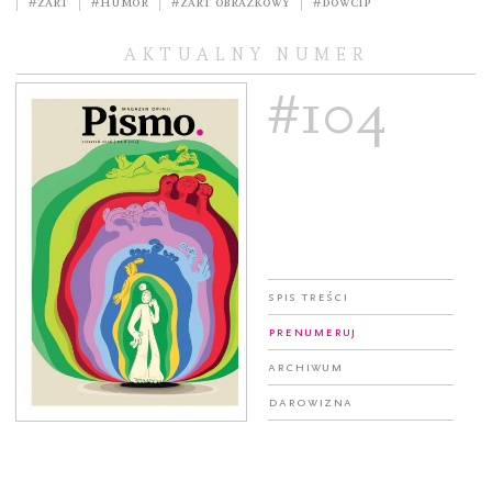
#żart
#humor
#żart obrazkowy
#dowcip
AKTUALNY NUMER
#104
Spis treści
Prenumeruj
Archiwum
Darowizna