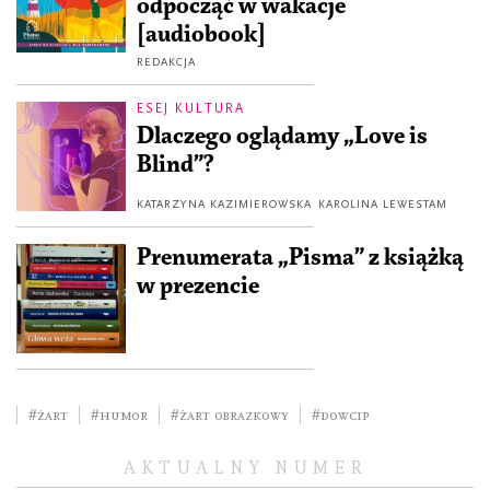
odpocząć w wakacje
[audiobook]
REDAKCJA
ESEJ KULTURA
Dlaczego oglądamy „Love is
Blind”?
KATARZYNA KAZIMIEROWSKA
KAROLINA LEWESTAM
Prenumerata „Pisma” z książką
w prezencie
#żart
#humor
#żart obrazkowy
#dowcip
AKTUALNY NUMER