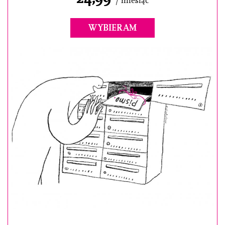
/ miesiąc
WYBIERAM