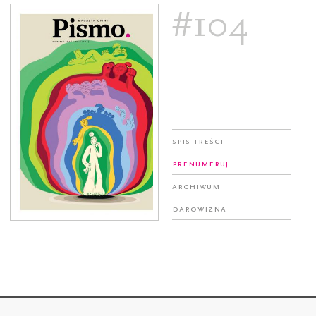
#104
Spis treści
Prenumeruj
Archiwum
Darowizna