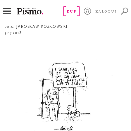
ŻART OBRAZKOWY
Rozmówki: Życie
KUP
ZALOGUJ
autor
JAROSŁAW KOZŁOWSKI
3.07.2018