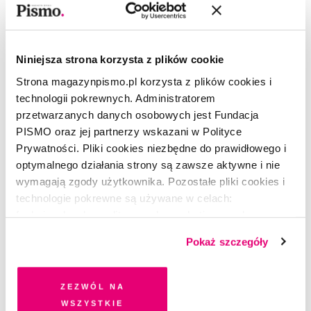
Niniejsza strona korzysta z plików cookie
Strona magazynpismo.pl korzysta z plików cookies i
technologii pokrewnych. Administratorem
przetwarzanych danych osobowych jest Fundacja
PISMO oraz jej partnerzy wskazani w Polityce
Prywatności. Pliki cookies niezbędne do prawidłowego i
optymalnego działania strony są zawsze aktywne i nie
wymagają zgody użytkownika. Pozostałe pliki cookies i
technologie pokrewne są używane w celach:
funkcjonalnych, analitycznych, marketingowych oraz
prezentowania spersonalizowanych treści. Wyrażając
ŻART OBRAZKOWY
Pokaż szczegóły
dobrowolną zgodę na pliki cookies i technologie
Nadbagaż w głowie
pokrewne, zgadzasz się na przechowywanie informacji
na Twoim urządzeniu końcowym lub dostęp do niego i
GOSIA KONIECZNA
Zezwól na
przetwarzanie danych. Zgodę na wszystkie lub niektóre
wszystkie