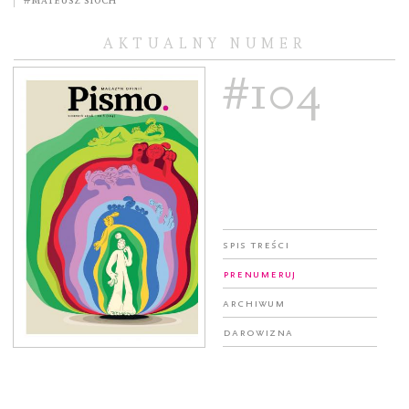
AKTUALNY NUMER
#104
Spis treści
Prenumeruj
Archiwum
Darowizna