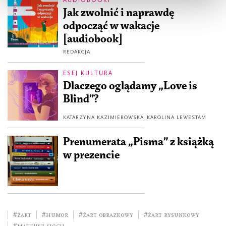
Jak zwolnić i naprawdę
odpocząć w wakacje
[audiobook]
REDAKCJA
ESEJ KULTURA
Dlaczego oglądamy „Love is
Blind”?
KATARZYNA KAZIMIEROWSKA
KAROLINA LEWESTAM
Prenumerata „Pisma” z książką
w prezencie
#żart
#humor
#żart obrazkowy
#żart rysunkowy
#mateusz sioch