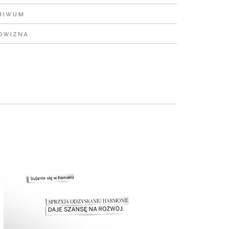
hiwum
owizna