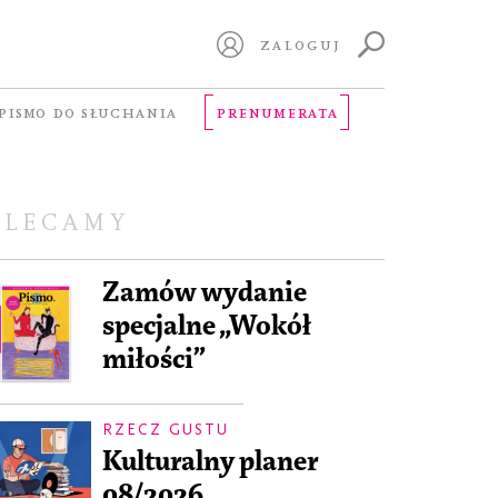
ZALOGUJ
PISMO DO SŁUCHANIA
PRENUMERATA
OLECAMY
Zamów wydanie
specjalne „Wokół
miłości”
RZECZ GUSTU
Kulturalny planer
08/2026