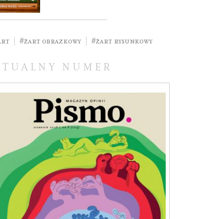
art
#żart obrazkowy
#żart rysunkowy
KTUALNY NUMER