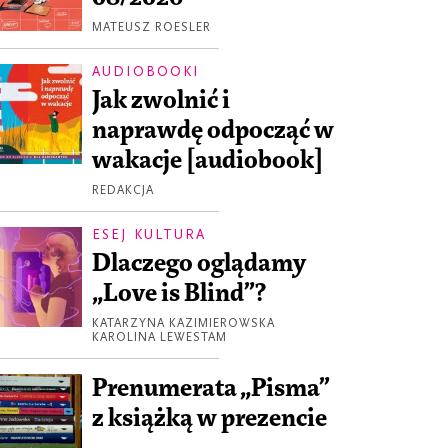
MATEUSZ ROESLER
AUDIOBOOKI
Jak zwolnić i
naprawdę odpocząć w
wakacje [audiobook]
REDAKCJA
ESEJ KULTURA
Dlaczego oglądamy
„Love is Blind”?
KATARZYNA KAZIMIEROWSKA
KAROLINA LEWESTAM
Prenumerata „Pisma”
z książką w prezencie