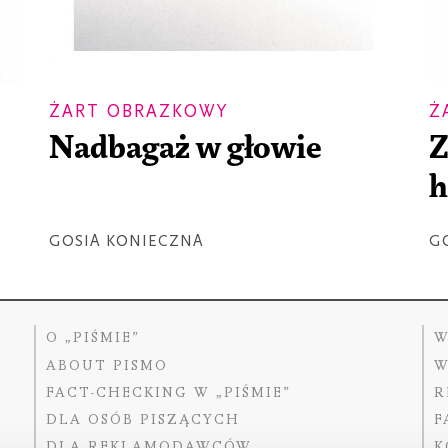
ŻART OBRAZKOWY
Ż
Nadbagaż w głowie
Z
GOSIA KONIECZNA
G
O „PIŚMIE”
W
ABOUT PISMO
W
FACT-CHECKING W „PIŚMIE”
R
DLA OSÓB PISZĄCYCH
F
DLA REKLAMODAWCÓW
K