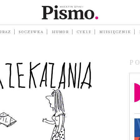
BRAZ
SOCZEWKA
HUMOR
CYKLE
MIESIĘCZNIK
P