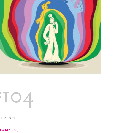
#104
 treści
numeruj