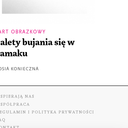
ART OBRAZKOWY
alety bujania się w
hamaku
OSIA KONIECZNA
SPIERAJĄ NAS
SPÓŁPRACA
EGULAMIN I POLITYKA PRYWATNOŚCI
AQ
ONTAKT