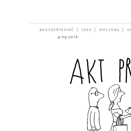
ŻART OBRAZKOWY
Zdzisiek
autor
KATARZYNA GINTOWT
RZECZYWISTOŚĆ
IDEE
KULTURA
O
4.09.2018