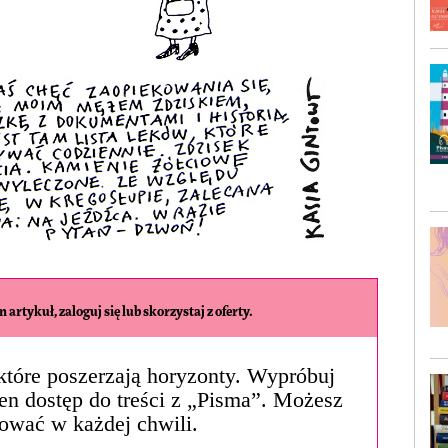
 artykuł, zaloguj się lub skorzystaj z oferty.
, które poszerzają horyzonty. Wypróbuj
łen dostęp do treści z „Pisma”. Możesz
ować w każdej chwili.