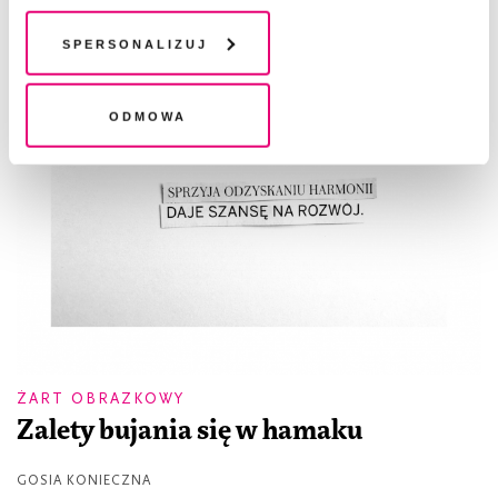
chwili wycofać lub ponowić w zakładce "Ustawienia
plików cookie". Wycofanie zgody nie wpływa na
Spersonalizuj
legalność przetwarzania danych przed jej wycofaniem
Odmowa
ŻART OBRAZKOWY
Zalety bujania się w hamaku
GOSIA KONIECZNA