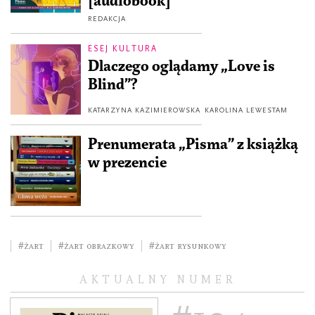
[audiobook]
REDAKCJA
ESEJ KULTURA
Dlaczego oglądamy „Love is
Blind”?
KATARZYNA KAZIMIEROWSKA
KAROLINA LEWESTAM
Prenumerata „Pisma” z książką
w prezencie
#żart
#żart obrazkowy
#żart rysunkowy
AKTUALNY NUMER