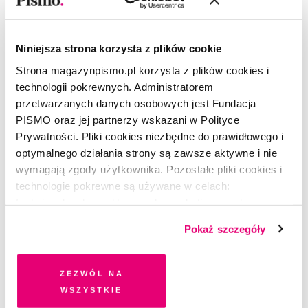
Niniejsza strona korzysta z plików cookie
Strona magazynpismo.pl korzysta z plików cookies i
technologii pokrewnych. Administratorem
przetwarzanych danych osobowych jest Fundacja
PISMO oraz jej partnerzy wskazani w Polityce
Prywatności. Pliki cookies niezbędne do prawidłowego i
optymalnego działania strony są zawsze aktywne i nie
wymagają zgody użytkownika. Pozostałe pliki cookies i
technologie pokrewne są używane w celach:
funkcjonalnych, analitycznych, marketingowych oraz
ŻART OBRAZKOWY
prezentowania spersonalizowanych treści. Wyrażając
Nadbagaż w głowie
Pokaż szczegóły
dobrowolną zgodę na pliki cookies i technologie
pokrewne, zgadzasz się na przechowywanie informacji
GOSIA KONIECZNA
na Twoim urządzeniu końcowym lub dostęp do niego i
Zezwól na
przetwarzanie danych. Zgodę na wszystkie lub niektóre
wszystkie
pliki cookies i technologie pokrewne możesz w każdej