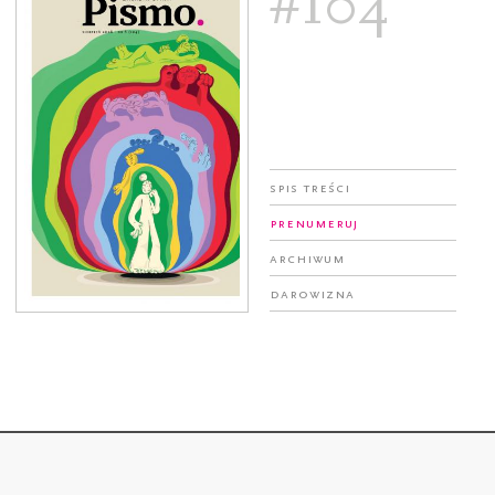
#104
Spis treści
Prenumeruj
Archiwum
Darowizna