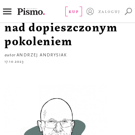
FELIETON
Dziaderski lament
KUP
ZALOGUJ
nad dopieszczonym
pokoleniem
autor
ANDRZEJ ANDRYSIAK
17.10.2023