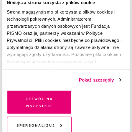
Niniejsza strona korzysta z plików cookie
Strona magazynpismo.pl korzysta z plików cookies i
technologii pokrewnych. Administratorem
przetwarzanych danych osobowych jest Fundacja
PISMO oraz jej partnerzy wskazani w Polityce
FELIETON
Prywatności. Pliki cookies niezbędne do prawidłowego i
Starość w małym mieście
optymalnego działania strony są zawsze aktywne i nie
wymagają zgody użytkownika. Pozostałe pliki cookies i
ANDRZEJ ANDRYSIAK
technologie pokrewne są używane w celach:
funkcjonalnych, analitycznych, marketingowych oraz
prezentowania spersonalizowanych treści. Wyrażając
Pokaż szczegóły
dobrowolną zgodę na pliki cookies i technologie
pokrewne, zgadzasz się na przechowywanie informacji
na Twoim urządzeniu końcowym lub dostęp do niego i
Zezwól na
przetwarzanie danych. Zgodę na wszystkie lub niektóre
wszystkie
pliki cookies i technologie pokrewne możesz w każdej
chwili wycofać lub ponowić w zakładce "Ustawienia
plików cookie". Wycofanie zgody nie wpływa na
Spersonalizuj
legalność przetwarzania danych przed jej wycofaniem