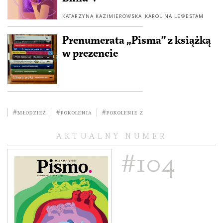
KATARZYNA KAZIMIEROWSKA
KAROLINA LEWESTAM
Prenumerata „Pisma” z książką
w prezencie
#młodzież
#pokolenia
#pokolenie Z
AKTUALNY NUMER
#104