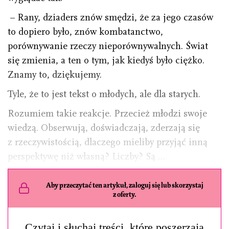
– Rany, dziaders znów smędzi, że za jego czasów
to dopiero było, znów kombatanctwo,
porównywanie rzeczy nieporównywalnych. Świat
się zmienia, a ten o tym, jak kiedyś było ciężko.
Znamy to, dziękujemy.
Tyle, że to jest tekst o młodych, ale dla starych.
Rozumiem takie reakcje. Przecież młodzi swoje
wiedzą. Obserwują, doświadczają, zderzają się
z rzeczywistością, dlaczego mieliby przyjąć inną
perspektywę niż własną? Liczby? Są …
Aby przeczytać ten artykuł, zaloguj się lub skorzystaj
z oferty.
Czytaj i słuchaj treści, które poszerzają