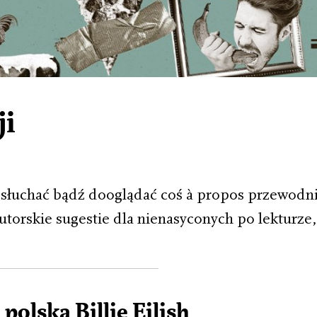
ji
dosłuchać bądź dooglądać coś à propos przewodn
torskie sugestie dla nienasyconych po lekturze
polską Billie Eilish