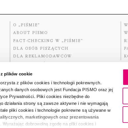
O „PIŚMIE”
W
ABOUT PISMO
W
FACT-CHECKING W „PIŚMIE”
R
DLA OSÓB PISZĄCYCH
F
DLA REKLAMODAWCÓW
K
GDZIE KUPIĆ „PISMO”?
 z plików cookie
rzysta z plików cookies i technologii pokrewnych.
zanych danych osobowych jest Fundacja PISMO oraz jej
Dofinansow
Narodoweg
tyce Prywatności. Pliki cookies niezbędne do
państwowe
o działania strony są zawsze aktywne i nie wymagają
ałe pliki cookies i technologie pokrewne są używane w
nalitycznych, marketingowych oraz prezentowania
Partnerem 
. Wyrażając dobrowolną zgodę na pliki cookies i