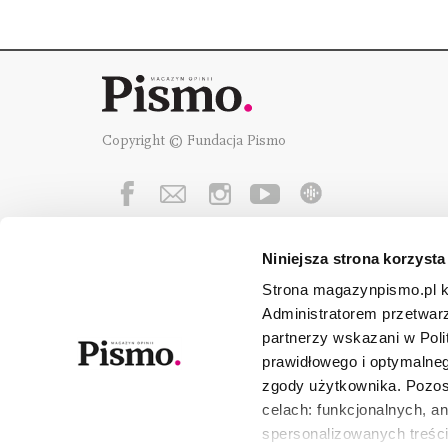
Copyright © Fundacja Pismo
Niniejsza strona korzysta
Fundację Pismo
wspierają:
Strona magazynpismo.pl ko
Administratorem przetwar
partnerzy wskazani w Poli
prawidłowego i optymalneg
zgody użytkownika. Pozost
celach: funkcjonalnych, a
spersonalizowanych treści