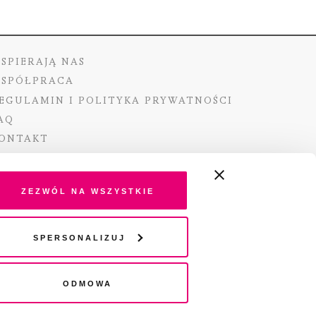
SPIERAJĄ NAS
SPÓŁPRACA
EGULAMIN I POLITYKA PRYWATNOŚCI
AQ
ONTAKT
Zezwól na wszystkie
ano ze środków Ministra Kultury i Dziedzictwa
Spersonalizuj
o pochodzących z Funduszu Promocji Kultury –
go funduszu celowego
Odmowa
wydania audio „Pisma” jest Radio 357.