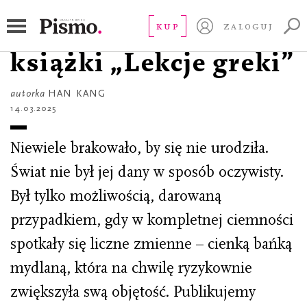
CZYTAJ
Oczy. Fragment
KUP
ZALOGUJ
książki „Lekcje greki”
autorka
HAN KANG
14.03.2025
Niewiele brakowało, by się nie urodziła.
Świat nie był jej dany w sposób oczywisty.
Był tylko możliwością, darowaną
przypadkiem, gdy w kompletnej ciemności
spotkały się liczne zmienne – cienką bańką
mydlaną, która na chwilę ryzykownie
zwiększyła swą objętość. Publikujemy