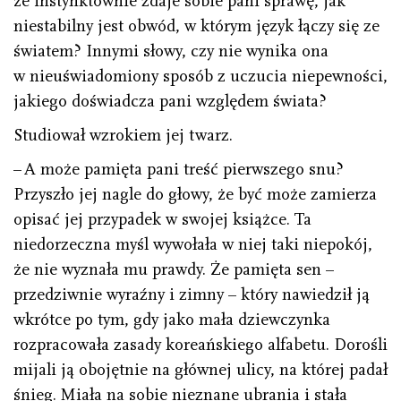
że instynktownie zdaje sobie pani sprawę, jak
niestabilny jest obwód, w którym język łączy się ze
światem? Innymi słowy, czy nie wynika ona
w nieuświadomiony sposób z uczucia niepewności,
jakiego doświadcza pani względem świata?
Studiował wzrokiem jej twarz.
– A może pamięta pani treść pierwszego snu?
Przyszło jej nagle do głowy, że być może zamierza
opisać jej przypadek w swojej książce. Ta
niedorzeczna myśl wywołała w niej taki niepokój,
że nie wyznała mu prawdy. Że pamięta sen –
przedziwnie wyraźny i zimny – który nawiedził ją
wkrótce po tym, gdy jako mała dziewczynka
rozpracowała zasady koreańskiego alfabetu. Dorośli
mijali ją obojętnie na głównej ulicy, na której padał
śnieg. Miała na sobie nieznane ubrania i stała