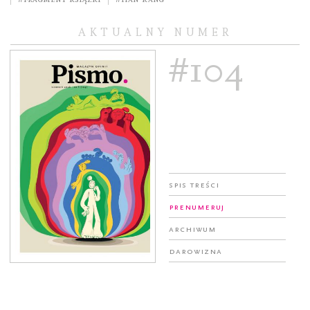
AKTUALNY NUMER
#104
Spis treści
Prenumeruj
Archiwum
Darowizna