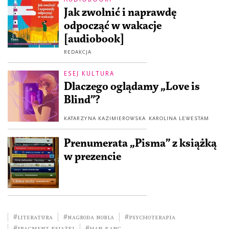
Jak zwolnić i naprawdę
odpocząć w wakacje
[audiobook]
REDAKCJA
ESEJ KULTURA
Dlaczego oglądamy „Love is
Blind”?
KATARZYNA KAZIMIEROWSKA
KAROLINA LEWESTAM
Prenumerata „Pisma” z książką
w prezencie
#literatura
#Nagroda Nobla
#psychoterapia
#fragment książki
#Han Kang