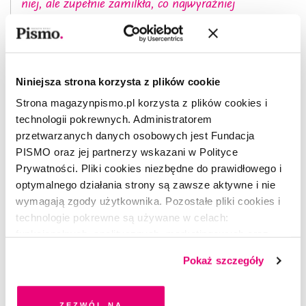
niej, ale zupełnie zamilkła, co najwyraźniej
wstrząsnęło psychoterapeutą.
Jego przesadnie żarliwy ton wprawił ją
w zakłopotanie. Jednak najtrudniejsze do
Niniejsza strona korzysta z plików cookie
zaakceptowania było dla niej twierdzenie, że
Strona magazynpismo.pl korzysta z plików cookies i
terapeuta ją rozumie. Z całą pewnością wiedziała,
technologii pokrewnych. Administratorem
że mija się on z prawdą. Milczenie, które wszystko
przetwarzanych danych osobowych jest Fundacja
PISMO oraz jej partnerzy wskazani w Polityce
cicho rozstrzyga, otoczyło ich dwoje i zastygło
Prywatności. Pliki cookies niezbędne do prawidłowego i
w oczekiwaniu.
optymalnego działania strony są zawsze aktywne i nie
„Nie”.
wymagają zgody użytkownika. Pozostałe pliki cookies i
technologie pokrewne są używane w celach:
Podniosła pióro i równym pismem zapisała na
funkcjonalnych, analitycznych, marketingowych oraz
pustej kartce, która leżała na stole.
prezentowania spersonalizowanych treści. Wyrażając
Pokaż szczegóły
dobrowolną zgodę na pliki cookies i technologie
„To nie jest takie proste”.
pokrewne, zgadzasz się na przechowywanie informacji
na Twoim urządzeniu końcowym lub dostęp do niego i
Zezwól na