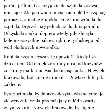
poród, jeśli matka przyjdzie do szpitala za dwa
miesiące. Ale po dwóch miesiącach płód zaczął się
poruszać, a matce zmiękło serce i nie wróciła do
szpitala. Dręczyła się jednak aż do dnia porodu.
Odzyskała spokój dopiero wtedy, gdy zliczyła
kolejno wszystkie palce u rąk i nóg śliskiego od
wód płodowych noworodka.
Kobieta często słyszała tę opowieść, kiedy była
dzieckiem. Od ciotek ze strony ojca, od kuzynów
ze strony matki i od wścibskiej sąsiadki. „Niewiele
brakowało, byś się nie urodziła”. Powtarzali to jak
zaklęcie.
Była zbyt mała, by dobrze odczytać własne emocje,
ale wyraźnie czuła przerażający chłód zawarty
w tym zdaniu. Niewiele brakowało, by się nie