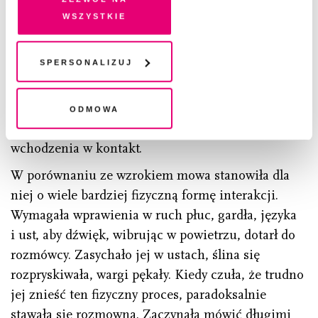
Kiedy mogła mówić, czasami zamiast coś
przetwarzanie danych. Zgodę na wszystkie lub niektóre
wszystkie
pliki cookies i technologie pokrewne możesz w każdej
powiedzieć, w bezruchu wpatrywała się w drugą
chwili wycofać lub ponowić w zakładce "Ustawienia
osobę. Jakby wierzyła, że wzrokiem może w pełni
plików cookie". Wycofanie zgody nie wpływa na
Spersonalizuj
przetłumaczyć to, co chce wyrazić. Czuła, że nie
legalność przetwarzania danych przed jej wycofaniem
istnieje druga równie błyskawiczna i intuicyjna
możliwość porozumienia. Był to niemal jedyny
Odmowa
sposób, który pozwalał wejść w kontakt bez
wchodzenia w kontakt.
W porównaniu ze wzrokiem mowa stanowiła dla
niej o wiele bardziej fizyczną formę interakcji.
Wymagała wprawienia w ruch płuc, gardła, języka
i ust, aby dźwięk, wibrując w powietrzu, dotarł do
rozmówcy. Zasychało jej w ustach, ślina się
rozpryskiwała, wargi pękały. Kiedy czuła, że trudno
jej znieść ten fizyczny proces, paradoksalnie
stawała się rozmowna. Zaczynała mówić długimi