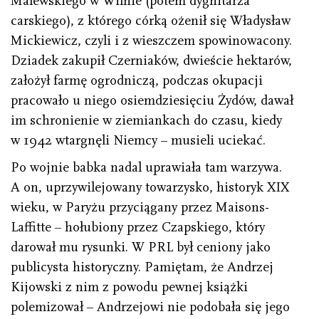
Malewskiego w Wilnie (potem dygnitarza
carskiego), z którego córką ożenił się Władysław
Mickiewicz, czyli i z wieszczem spowinowacony.
Dziadek zakupił Czerniaków, dwieście hektarów,
założył farmę ogrodniczą, podczas okupacji
pracowało u niego osiemdziesięciu Żydów, dawał
im schronienie w ziemiankach do czasu, kiedy
w 1942 wtargnęli Niemcy – musieli uciekać.
Po wojnie babka nadal uprawiała tam warzywa.
A on, uprzywilejowany towarzysko, historyk XIX
wieku, w Paryżu przyciągany przez Maisons-
Laffitte – hołubiony przez Czapskiego, który
darował mu rysunki. W PRL był ceniony jako
publicysta historyczny. Pamiętam, że Andrzej
Kijowski z nim z powodu pewnej książki
polemizował – Andrzejowi nie podobała się jego