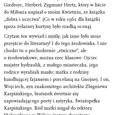
Giedroyc, Herbert, Zygmunt Hertz, który w liście
do Miłosza napisał o moim Kwietniu, że książka
„dobra i uczciwa”. (Co w roku 1961 dla książki
spoza żelaznej kurtyny było rzadką oceną).
Czytam ten wywiad i myślę: jak inne było moje
przejście do literatury! I do tego środowiska. I nie
chodzi tu o pochodzenie „etniczne”, ale
o środowiskowe, można rzec klasowe. Ojciec
majster hydraulik, z małego miasteczka, jego
rodzice wyrabiali masło; matka z rodziny
handlującej fajansem i porcelaną na Gnojnej. I on,
Wojciech, syn znakomitego architekta Zbigniewa
Karpińskiego, bratanek świetnie się
zapowiadającego poety i satyryka, Światopełka
Karpińskiego. Ród matki sięgał do rektora