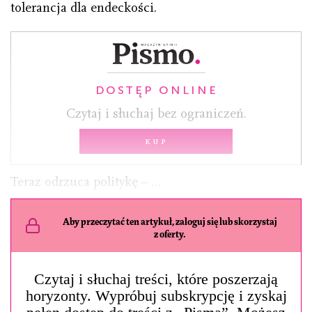
tolerancja dla endeckości.
DOSTĘP ONLINE
Czytaj i słuchaj bez ograniczeń.
Kup
Teraz odrzuca politykę – …
Aby przeczytać ten artykuł, zaloguj się lub skorzystaj
z oferty.
Czytaj i słuchaj treści, które poszerzają
horyzonty. Wypróbuj subskrypcję i zyskaj