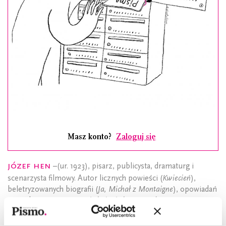
Masz konto?
Zaloguj się
Józef Hen
–(ur. 1923), pisarz, publicysta, dramaturg i
scenarzysta filmowy. Autor licznych powieści (
Kwiecień
),
beletryzowanych biografii (
Ja, Michał z Montaigne
), opowiadań
oraz zbiorów esejów (
Nie boję się bezsennych nocy
). W 2009
roku otrzyma Nagrodę Literacką m.st. Warszawy w kategorii
Warszawski Twórca. W 2016 roku wydał
Powrót do bezsennych