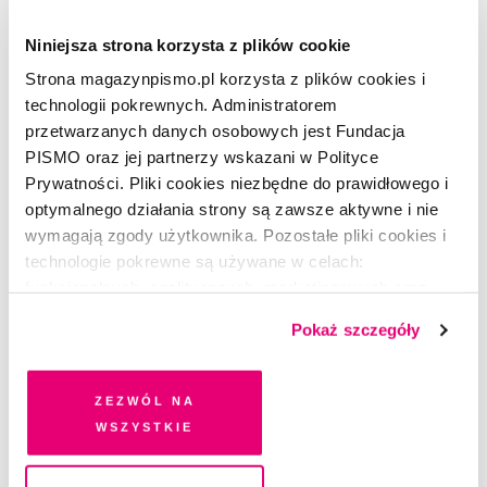
nocy. Dzienniki.
Niniejsza strona korzysta z plików cookie
Książka
Ja, Deprawator,
ukaże się w październiku
Strona magazynpismo.pl korzysta z plików cookies i
2018 roku nakładem wydawnictwa Sonia Draga.
technologii pokrewnych. Administratorem
przetwarzanych danych osobowych jest Fundacja
PISMO oraz jej partnerzy wskazani w Polityce
Prywatności. Pliki cookies niezbędne do prawidłowego i
optymalnego działania strony są zawsze aktywne i nie
CZYTAJ TAKŻE
wymagają zgody użytkownika. Pozostałe pliki cookies i
technologie pokrewne są używane w celach:
funkcjonalnych, analitycznych, marketingowych oraz
prezentowania spersonalizowanych treści. Wyrażając
Pokaż szczegóły
dobrowolną zgodę na pliki cookies i technologie
pokrewne, zgadzasz się na przechowywanie informacji
na Twoim urządzeniu końcowym lub dostęp do niego i
Zezwól na
przetwarzanie danych. Zgodę na wszystkie lub niektóre
wszystkie
pliki cookies i technologie pokrewne możesz w każdej
chwili wycofać lub ponowić w zakładce "Ustawienia