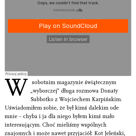
W
sobotnim magazynie świątecznym
„wyborczej” długa rozmowa Donaty
Subbotko z Wojciechem Karpińskim.
Uświadomiłem sobie, że był kimś dalekim ode
mnie – chyba i ja dla niego byłem kimś mało
interesującym. Choć mieliśmy wspólnych
znajomych i może nawet przyjaciół: Kot Jeleński,