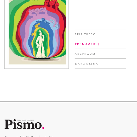
Spis treści
Prenumeruj
Archiwum
Darowizna