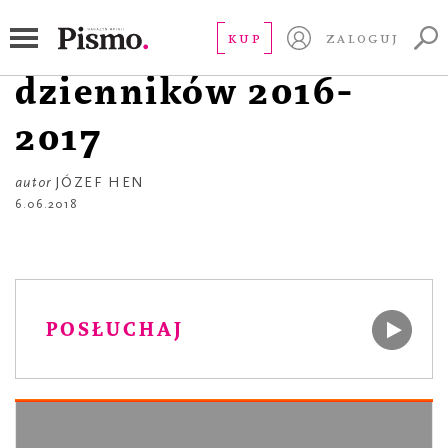
DZIENNIKI
Ja, deprawator. Z
KUP
ZALOGUJ
dzienników 2016-
2017
autor
JÓZEF HEN
6.06.2018
POSŁUCHAJ