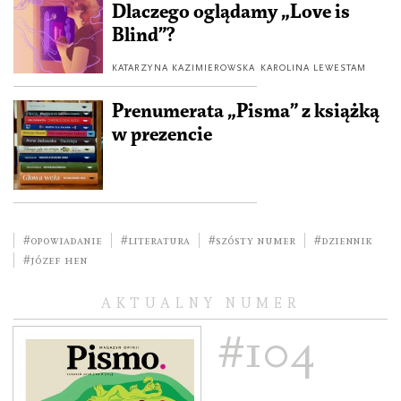
Dlaczego oglądamy „Love is
Blind”?
KATARZYNA KAZIMIEROWSKA
KAROLINA LEWESTAM
Prenumerata „Pisma” z książką
w prezencie
#opowiadanie
#literatura
#szósty numer
#dziennik
#Józef Hen
AKTUALNY NUMER
#104